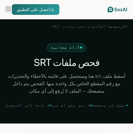
احصل على التطبيق
الرئيسية
/
الأدوات
/
فحص ملفات SRT
أداة مجانية
فحص ملفات SRT
أسقط ملف .srt هنا وستحصل على قائمة بالأخطاء والتحذيرات
مع رقم المقطع الخاص بكل واحدة منها. الفحص يتم داخل
متصفحك — الملف لا يُرفع إلى أي مكان.
يعمل في متصفحك
لا يتم رفع أي شيء
لا حاجة إلى التسجيل