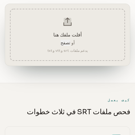
أفلت ملفك هنا
أو
تصفح
يدعم ملفات .srt و.vtt و.txt
كيف يعمل
فحص ملفات SRT في ثلاث خطوات