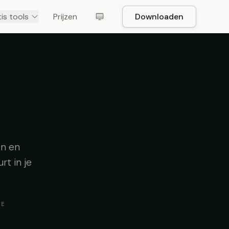
is tools
Prijzen
Downloaden
en en
rt in je
IE