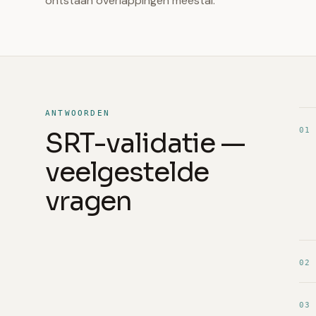
ontstaan overlappingen meestal.
ANTWOORDEN
01
SRT-validatie —
veelgestelde
vragen
02
03