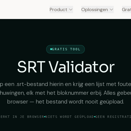
Product
Oplossingen
Grat
GRATIS TOOL
SRT Validator
p een .srt-bestand hierin en krijg een lijst met fout
uwingen, elk met het bloknummer erbij. Alles gebeu
browser — het bestand wordt nooit geüpload.
WERKT IN JE BROWSER
NIETS WORDT GEÜPLOAD
GEEN REGISTRAT