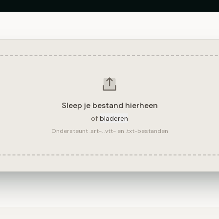
Sleep je bestand hierheen
of
bladeren
Ondersteunt .srt-, .vtt- en .txt-bestanden