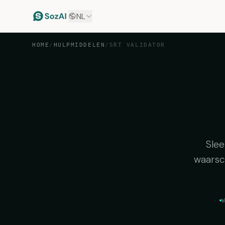
NL
HOME
/
HULPMIDDELEN
/
SRT VALIDATOR
Slee
waarsch