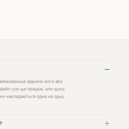
айімовірніше відкине його або
 файл усе ще працює, але щось
ики накладаються одна на одну,
?