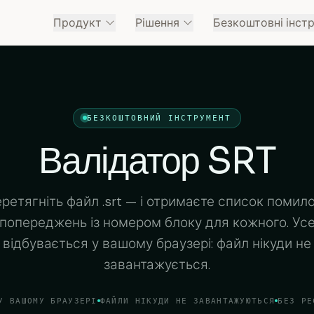
Продукт
Рішення
Безкоштовні інст
БЕЗКОШТОВНИЙ ІНСТРУМЕНТ
Валідатор SRT
ретягніть файл .srt — і отримаєте список помило
попереджень із номером блоку для кожного. Ус
відбувається у вашому браузері: файл нікуди не
завантажується.
У ВАШОМУ БРАУЗЕРІ
ФАЙЛИ НІКУДИ НЕ ЗАВАНТАЖУЮТЬСЯ
БЕЗ РЕ