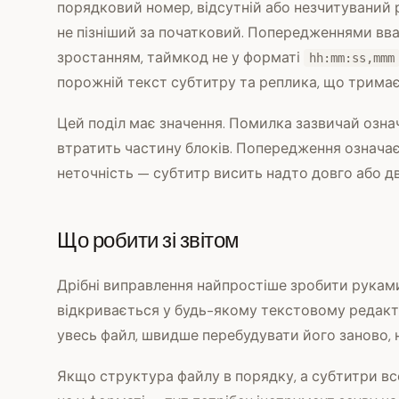
порядковий номер, відсутній або незчитуваний 
не пізніший за початковий. Попередженнями вв
зростанням, таймкод не у форматі
hh:mm:ss,mmm
порожній текст субтитру та реплика, що тримаєт
Цей поділ має значення. Помилка зазвичай озна
втратить частину блоків. Попередження означає
неточність — субтитр висить надто довго або д
Що робити зі звітом
Дрібні виправлення найпростіше зробити руками: 
відкривається у будь-якому текстовому редакт
увесь файл, швидше перебудувати його заново, 
Якщо структура файлу в порядку, а субтитри в