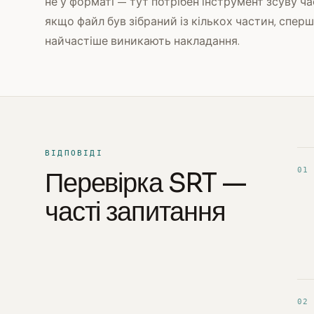
не у форматі — тут потрібен інструмент зсуву ч
якщо файл був зібраний із кількох частин, спер
найчастіше виникають накладання.
ВІДПОВІДІ
01
Перевірка SRT —
часті запитання
02