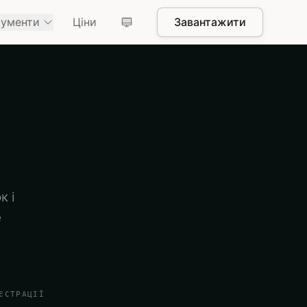
рументи
Ціни
Завантажити
к і
е
ЄСТРАЦІЇ