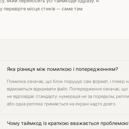
асу, який переносить усі таймкоди одразу. А
шу перевірте місця стиків — саме там
Яка різниця між помилкою і попередженням?
Помилка означає, що блок порушує сам формат, і плеєр н
відмовиться відкривати файл. Попередження означає, що
не відповідає стандарту: нумерація не за порядком, репл
або одна репліка тримається на екрані надто довго.
Чому таймкод із крапкою вважається проблемою