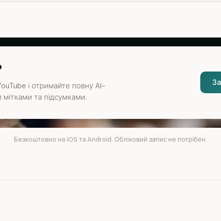
?
За
ouTube і отримайте повну AI-
 мітками та підсумками.
Безкоштовно на iOS та Android. Обліковий запис не потрібен.