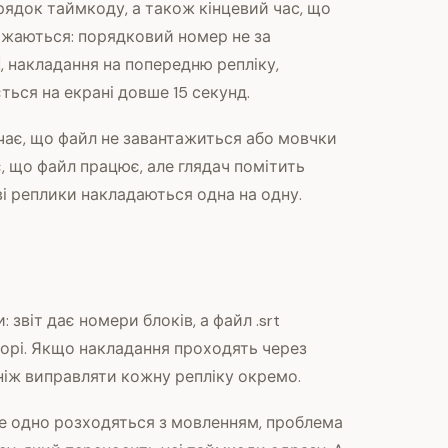
рядок таймкоду, а також кінцевий час, що
ажаються: порядковий номер не за
, накладання на попередню репліку,
ься на екрані довше 15 секунд.
чає, що файл не завантажиться або мовчки
, що файл працює, але глядач помітить
ві реплики накладаються одна на одну.
звіт дає номери блоків, а файл .srt
орі. Якщо накладання проходять через
ніж виправляти кожну репліку окремо.
се одно розходяться з мовленням, проблема