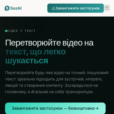
Завантажити застосунок
ВІДЕО У ТЕКСТ
Перетворюйте відео на
текст, що легко
шукається
Перетворюйте будь-яке відео на точний, пошуковий
текст. Ідеально підходить для зустрічей, інтерв’ю,
лекцій та створення контенту. Зосередьтеся на
головному, а AI візьме на себе транскрипцію.
Завантажити застосунок — безкоштовно