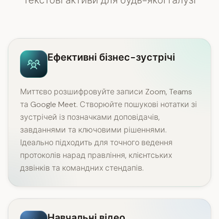
текстові активи для будь-якої галузі
Ефективні бізнес-зустрічі
Миттєво розшифровуйте записи Zoom, Teams
та Google Meet. Створюйте пошукові нотатки зі
зустрічей із позначками доповідачів,
завданнями та ключовими рішеннями.
Ідеально підходить для точного ведення
протоколів нарад правління, клієнтських
дзвінків та командних стендапів.
Навчальні відео