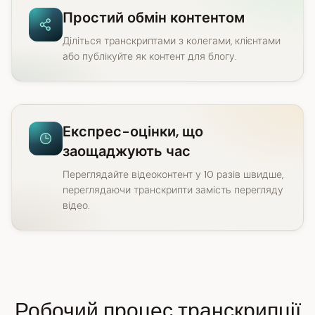
Простий обмін контентом
Діліться транскриптами з колегами, клієнтами
або публікуйте як контент для блогу.
Експрес-оцінки, що
заощаджують час
Переглядайте відеоконтент у 10 разів швидше,
переглядаючи транскрипти замість перегляду
відео.
Робочий процес транскрипції