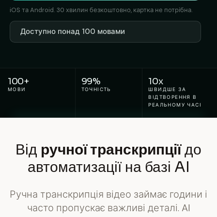
iOS та Android. 30 хвилин безкоштовно, картка не потрібна.
Доступно понад 100 мовами
100+
99%
10x
МОВИ
ТОЧНІСТЬ
ШВИДШЕ ЗА
ВІДТВОРЕННЯ В
РЕАЛЬНОМУ ЧАСІ
Від
ручної транскрипції
до
автоматизації на базі AI
Ручна транскрипція відео займає години і
часто пропускає важливі деталі. AI