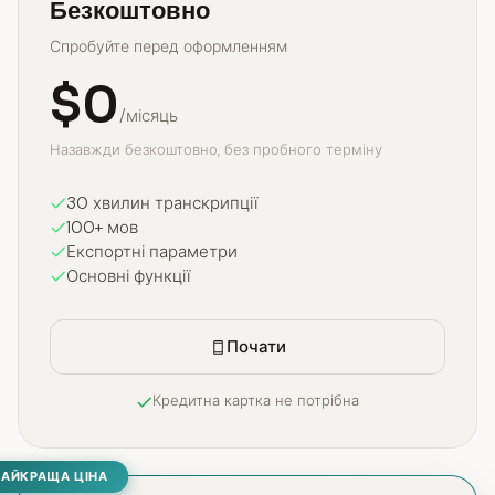
Безкоштовно
Спробуйте перед оформленням
$0
/місяць
Назавжди безкоштовно, без пробного терміну
30 хвилин транскрипції
100+ мов
Експортні параметри
Основні функції
Почати
Кредитна картка не потрібна
НАЙКРАЩА ЦІНА