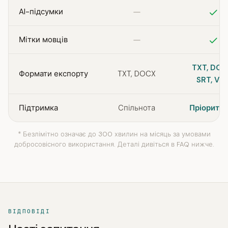
Не включено
Вк
AI-підсумки
Не включено
Вк
Мітки мовців
TXT, DOC
Формати експорту
TXT, DOCX
SRT, VT
Підтримка
Спільнота
Пріорите
* Безлімітно означає до 300 хвилин на місяць за умовами
добросовісного використання. Деталі дивіться в FAQ нижче.
ВІДПОВІДІ