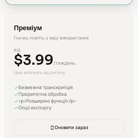
Преміум
Гнучко, платіть у міру використання
ВІД
$3.99
/тиждень
Ціна залежить від регіону
Безмежна транскрипція
Пріоритетна обробка
<p>Розширені функції</p>
Опції експорту
Оновити зараз