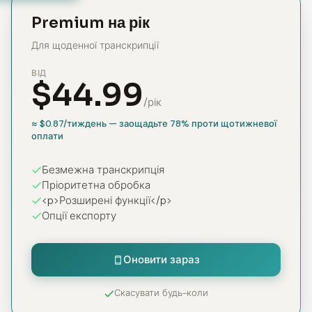
Premium на рік
Для щоденної транскрипції
ВІД
$44.99
/рік
≈ $0.87/тиждень — заощадьте 78% проти щотижневої
оплати
Безмежна транскрипція
Пріоритетна обробка
<p>Розширені функції</p>
Опції експорту
Оновити зараз
Скасувати будь-коли