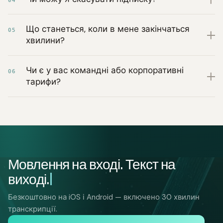
04
Що станеться, коли в мене закінчаться
05
хвилини?
Чи є у вас командні або корпоративні
06
тарифи?
Мовлення на вході. Текст на
виході.
Безкоштовно на iOS і Android — включено 30 хвилин
транскрипції.