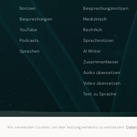
Notizen
Besprechungsnotizen
Besprechungen
Medizinisch
YouTube
Rechtlich
Podcasts
Sprachnotizen
Sprachen
AI Writer
Zusammenfasser
Audio übersetzen
Video übersetzen
Text zu Sprache
© 2026 Vastflow. Alle Rechte vorbehalten.
Wir verwenden Cookies, um dein Nutzungserlebnis zu verbessern.
Daten