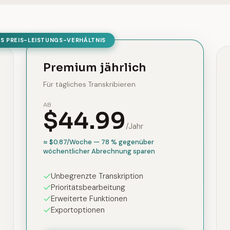
S PREIS-LEISTUNGS-VERHÄLTNIS
Premium jährlich
Für tägliches Transkribieren
AB
$44.99
/Jahr
≈ $0.87/Woche — 78 % gegenüber
wöchentlicher Abrechnung sparen
Unbegrenzte Transkription
Prioritätsbearbeitung
Erweiterte Funktionen
Exportoptionen