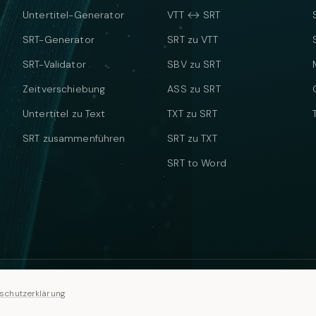
Untertitel-Generator
VTT ↔ SRT
SRT-Generator
SRT zu VTT
SRT-Validator
SBV zu SRT
Zeitverschiebung
ASS zu SRT
Untertitel zu Text
TXT zu SRT
SRT zusammenführen
SRT zu TXT
SRT to Word
schutzerklärung