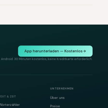
App herunterladen — Kostenlos
 Android. 30 Minuten kostenlos, keine Kreditkarte erforderlich.
UNTERNEHMEN
TEXT & ZEIT
Über uns
Wörterzähler
Preise