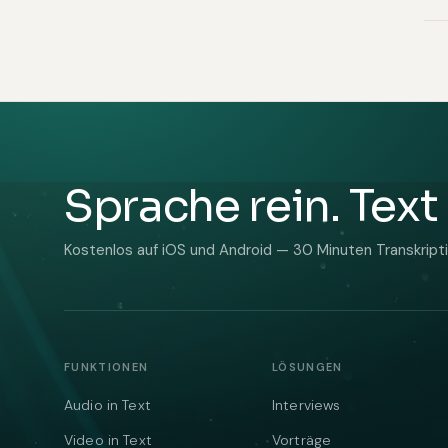
Sprache rein. Text 
Kostenlos auf iOS und Android — 30 Minuten Transkriptio
FUNKTIONEN
LÖSUNGEN
Audio in Text
Interviews
Video in Text
Vorträge