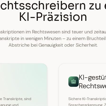
chtsschreibern zu
KI-Präzision
nskriptionen im Rechtswesen sind teuer und zeitauf
ranskripte in wenigen Minuten – zu einem Bruchteil
Abstriche bei Genauigkeit oder Sicherheit.
KI-gestü
n
Rechtsw
e Transkripte, sind
Sichere KI-Transkripti
planung und
Sprechererkennung, Z