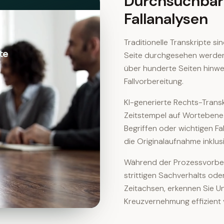
Durchsuchbare 
Fallanalysen
Traditionelle Transkripte s
te
Seite durchgesehen werde
über hunderte Seiten hinw
Fallvorbereitung.
KI-generierte Rechts-Trans
Zeitstempel auf Wortebene.
Begriffen oder wichtigen Fak
die Originalaufnahme inklus
Während der Prozessvorber
strittigen Sachverhalts ode
Zeitachsen, erkennen Sie Un
Kreuzvernehmung effizient 