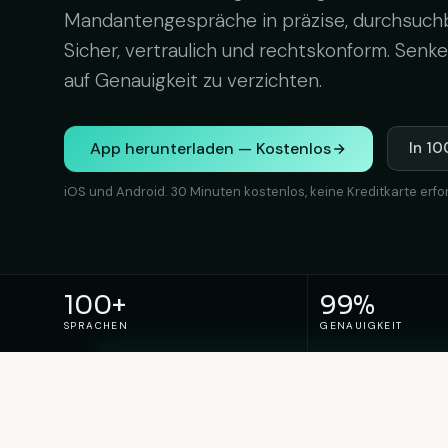
Mandantengespräche in präzise, durchsuchb
Sicher, vertraulich und rechtskonform. Senk
auf Genauigkeit zu verzichten.
App herunterladen — Kostenlos
In 10
iOS und Android. 30 Minuten kostenlos, keine Kreditkarte erfor
100+
99%
SPRACHEN
GENAUIGKEIT