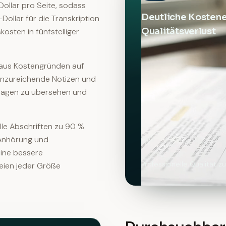
Dollar pro Seite, sodass
Deutliche Kosten
ollar für die Transkription
Qualitätsverlust
osten in fünfstelliger
g aus Kostengründen auf
 unzureichende Notizen und
ssagen zu übersehen und
elle Abschriften zu 90 %
 Anhörung und
ine bessere
Professionelle Qualität z
leien jeder Größe