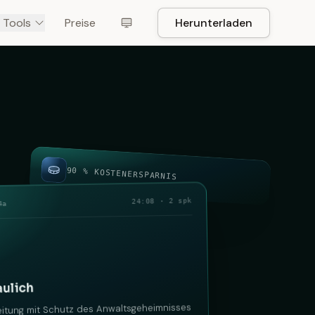
 Tools
Preise
Herunterladen
90 % KOSTENERSPARNIS
24:08 · 2 spk
4a
aulich
eitung mit Schutz des Anwaltsgeheimnisses