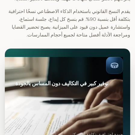
يقدم النسخ القانوني باستخدام الذكاء الاصطناعي نسخًا احترافية
بتكلفة أقل بنسبة 90%. قم بنسخ كل إيداع، جلسة استماع،
واستشارة عميل دون قيود على الميزانية. يصبح تحضير القضايا
ومراجعة الأدلة أفضل متاحة لجميع أحجام الممارسات.
توفير كبير في التكاليف دون المساس بالجودة
جودة احترافية بتكلفة أقل بكثير