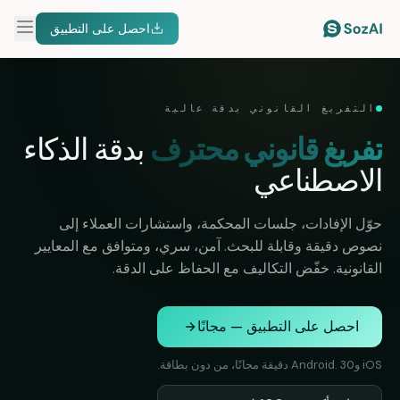
احصل على التطبيق
التفريغ القانوني بدقة عالية
تفريغ قانوني محترف
بدقة الذكاء
الاصطناعي
حوّل الإفادات، جلسات المحكمة، واستشارات العملاء إلى
نصوص دقيقة وقابلة للبحث. آمن، سري، ومتوافق مع المعايير
القانونية. خفّض التكاليف مع الحفاظ على الدقة.
احصل على التطبيق — مجانًا
iOS وAndroid. 30 دقيقة مجانًا، من دون بطاقة.