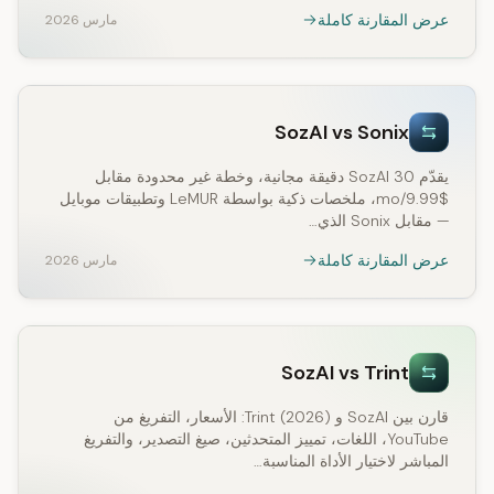
عرض المقارنة كاملة
مارس 2026
SozAI vs Sonix
يقدّم SozAI 30 دقيقة مجانية، وخطة غير محدودة مقابل
$9.99/mo، ملخصات ذكية بواسطة LeMUR وتطبيقات موبايل
— مقابل Sonix الذي…
عرض المقارنة كاملة
مارس 2026
SozAI vs Trint
قارن بين SozAI و Trint (2026): الأسعار، التفريغ من
YouTube، اللغات، تمييز المتحدثين، صيغ التصدير، والتفريغ
المباشر لاختيار الأداة المناسبة…