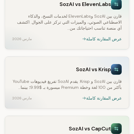
SozAI vs ElevenLabs
قارن بين SozAI وElevenLabs لخدمات النسخ، والذكاء
الاصطناعي الصوتي، والميزات التي تركز على الجوال. اكتشف
أي منصة تناسب احتياجاتك من…
عرض المقارنة كاملة
مارس 2026
SozAI vs Krisp
قارن بين SozAI و Krisp: يقدم SozAI تفريغ فيديوهات YouTube
بأكثر من 100 لغة وخطة Premium ميسورة بـ $9.99؛ بينما…
عرض المقارنة كاملة
مارس 2026
SozAI vs CapCut