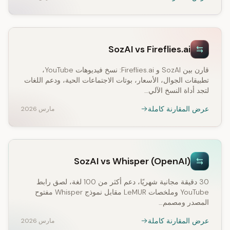
SozAI vs Fireflies.ai
قارن بين SozAI و Fireflies.ai: نسخ فيديوهات YouTube،
تطبيقات الجوال، الأسعار، بوتات الاجتماعات الحية، ودعم اللغات
لتجد أداة النسخ الآلي…
عرض المقارنة كاملة
مارس 2026
SozAI vs Whisper (OpenAI)
30 دقيقة مجانية شهريًا، دعم أكثر من 100 لغة، لصق رابط
YouTube وملخصات LeMUR مقابل نموذج Whisper مفتوح
المصدر ومصمم…
عرض المقارنة كاملة
مارس 2026