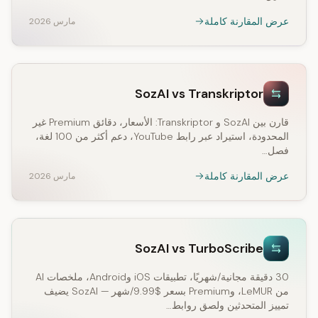
عرض المقارنة كاملة
مارس 2026
SozAI vs Transkriptor
قارن بين SozAI و Transkriptor: الأسعار، دقائق Premium غير
المحدودة، استيراد عبر رابط YouTube، دعم أكثر من 100 لغة،
فصل…
عرض المقارنة كاملة
مارس 2026
SozAI vs TurboScribe
30 دقيقة مجانية/شهريًا، تطبيقات iOS وAndroid، ملخصات AI
من LeMUR، وPremium بسعر $9.99/شهر — SozAI يضيف
تمييز المتحدثين ولصق روابط…