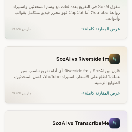
تتفوق SozAI في التفريغ بعدة لغات مع وسم المتحدثين واستيراد
روابط YouTube؛ أما CapCut فهو محرر فيديو متكامل بقوالب
وأدوات…
عرض المقارنة كاملة
مارس 2026
SozAI vs Riverside.fm
قارن بين SozAI و Riverside.fm: أي أداة تفريغ تناسب سير
عملك؟ اطلع على الأسعار، استيراد YouTube، فصل المتحدثين،
الطوابع الزمنية،…
عرض المقارنة كاملة
مارس 2026
SozAI vs TranscribeMe