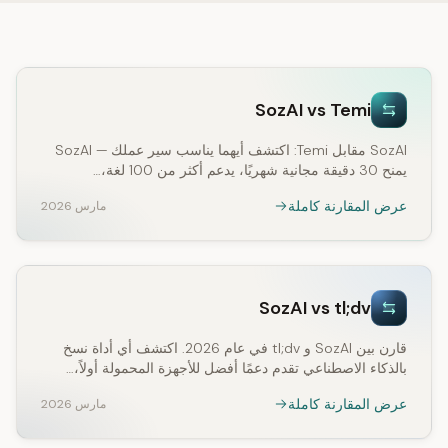
SozAI vs Temi
SozAI مقابل Temi: اكتشف أيهما يناسب سير عملك — SozAI
يمنح 30 دقيقة مجانية شهريًا، يدعم أكثر من 100 لغة،…
عرض المقارنة كاملة
مارس 2026
SozAI vs tl;dv
قارن بين SozAI و tl;dv في عام 2026. اكتشف أي أداة نسخ
بالذكاء الاصطناعي تقدم دعمًا أفضل للأجهزة المحمولة أولاً،…
عرض المقارنة كاملة
مارس 2026