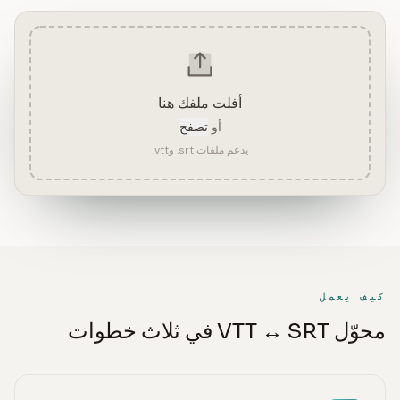
أفلت ملفك هنا
أو
تصفح
يدعم ملفات ‎.srt‎ و‎.vtt‎
كيف يعمل
محوّل VTT ↔ SRT في ثلاث خطوات