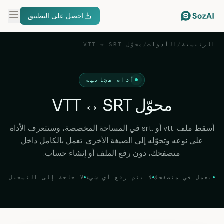
احصل على التطبيق
الرئيسية
/
الأدوات
/
محوّل VTT ↔ SRT
أداة مجانية
محوّل VTT ↔ SRT
أسقط ملف .vtt أو .srt في المساحة المخصصة، وستتعرف الأداة
على نوعه وتحوّله إلى الصيغة الأخرى. تعمل بالكامل داخل
متصفحك، دون رفع الملف أو إنشاء حساب.
يعمل في متصفحك
لا يتم رفع أي شيء
لا حاجة إلى التسجيل