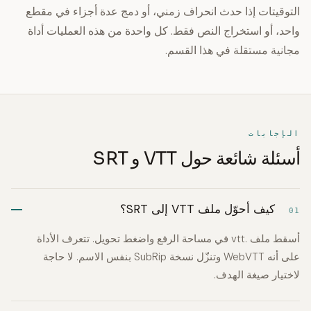
التوقيتات إذا حدث انحراف زمني، أو دمج عدة أجزاء في مقطع
واحد، أو استخراج النص فقط. كل واحدة من هذه العمليات أداة
مجانية مستقلة في هذا القسم.
الإجابات
أسئلة شائعة حول VTT و SRT
كيف أحوّل ملف VTT إلى SRT؟
01
أسقط ملف .vtt في مساحة الرفع واضغط تحويل. تتعرف الأداة
على أنه WebVTT وتنزّل نسخة SubRip بنفس الاسم. لا حاجة
لاختيار صيغة الهدف.