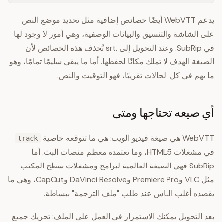
يدعم WebVTT أيضًا خصائص إضافية مثل تحديد موضع النص
على الشاشة والتنسيق والبيانات الوصفية، وهي أمور لا وجود لها
في SubRip. وعند التحويل إلى .srt تُحذف هذه الخصائص لأن
الصيغة الهدف لا تملك مكانًا لحفظها. أما ما يبقى سليمًا تمامًا، وهو
ما يهم في كل الحالات تقريبًا، فهو التوقيت والنص.
أي صيغة تحتاجها ومتى
WebVTT هي صيغة فيديو الويب: هي ما تتوقعه خاصية
track
في مشغلات HTML5، وما تعتمده معظم منصات البث. أما
SubRip فهي الصيغة العالمية لبرامج ومشغلات سطح المكتب
مثل VLC وPremiere Pro وDaVinci Resolve وCapCut، وهي ما
يقصده أغلب الناس عند طلب "ملف الترجمة" ببساطة.
بعد التحويل يمكنك الاستمرار في العمل على الملف: تحريك جميع