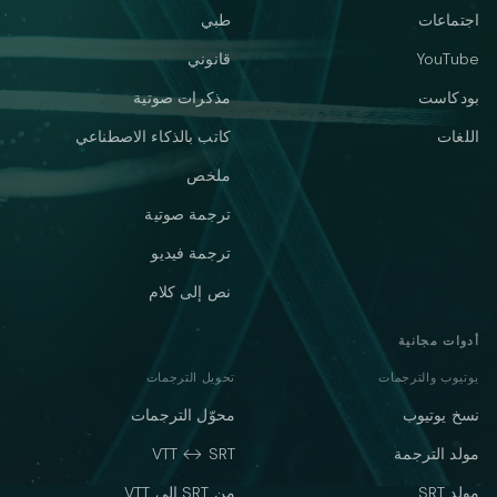
اجتماعات
طبي
YouTube
قانوني
بودكاست
مذكرات صوتية
اللغات
كاتب بالذكاء الاصطناعي
ملخص
ترجمة صوتية
ترجمة فيديو
نص إلى كلام
أدوات مجانية
يوتيوب والترجمات
تحويل الترجمات
نسخ يوتيوب
محوّل الترجمات
مولد الترجمة
VTT ↔ SRT
مولد SRT
من SRT إلى VTT