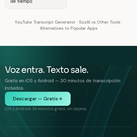
de tiempo
YouTube Transcript Generator
·
SozAI vs Other Tools
·
Alternatives to Popular Apps
Voz entra. Texto sale.
Gratis en iOS y Android — 30 minutos de transcripción
incluidos.
Descargar — Gratis
iOS y Android. 30 minutos gratis, sin tarjeta.