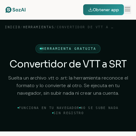
Obtener app
INICIO
/
HERRAMIENTAS
/
CONVERTIDOR DE VTT A SRT
HERRAMIENTA GRATUITA
Convertidor de VTT a SRT
Suelta un archivo .vtt o .srt: la herramienta reconoce el
formato y lo convierte al otro. Se ejecuta en tu
navegador, sin subir nada ni crear una cuenta.
FUNCIONA EN TU NAVEGADOR
NO SE SUBE NADA
SIN REGISTRO