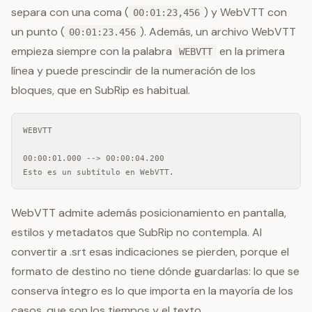
separa con una coma (
) y WebVTT con
00:01:23,456
un punto (
). Además, un archivo WebVTT
00:01:23.456
empieza siempre con la palabra
en la primera
WEBVTT
línea y puede prescindir de la numeración de los
bloques, que en SubRip es habitual.
WEBVTT

00:00:01.000 --> 00:00:04.200

Esto es un subtítulo en WebVTT.
WebVTT admite además posicionamiento en pantalla,
estilos y metadatos que SubRip no contempla. Al
convertir a .srt esas indicaciones se pierden, porque el
formato de destino no tiene dónde guardarlas: lo que se
conserva íntegro es lo que importa en la mayoría de los
casos, que son los tiempos y el texto.