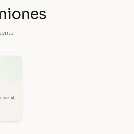
niones
tente
n
 por AI,