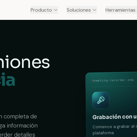
Producto
Soluciones
Herramientas 
niones
ia
meeting-recorder.m4a
n completa de
Grabación con un
iga información
Comience a grabar al i
plataforma
erder detalles