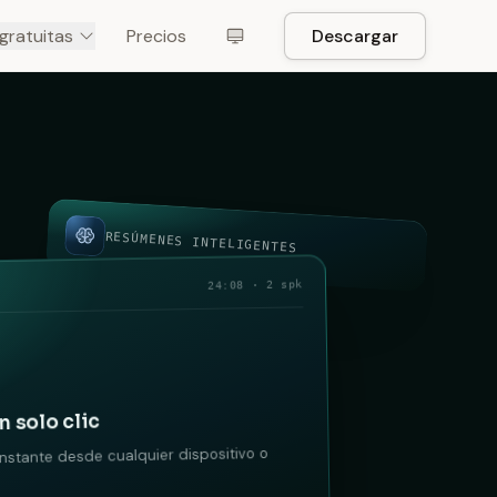
gratuitas
Precios
Descargar
RESÚMENES INTELIGENTES
24:08 · 2 spk
 solo clic
nstante desde cualquier dispositivo o