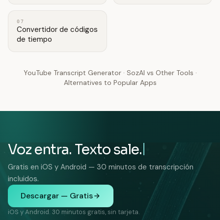
07
Convertidor de códigos
de tiempo
YouTube Transcript Generator
·
SozAI vs Other Tools
·
Alternatives to Popular Apps
Voz entra. Texto sale.
Gratis en iOS y Android — 30 minutos de transcripción
incluidos.
Descargar — Gratis
iOS y Android. 30 minutos gratis, sin tarjeta.