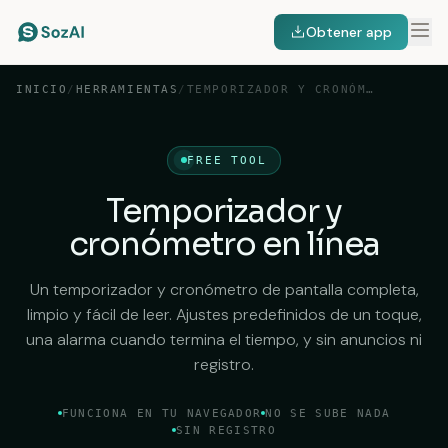
Obtener app
INICIO
/
HERRAMIENTAS
/
TEMPORIZADOR Y CRONÓMETRO EN LÍNEA
FREE TOOL
Temporizador y
cronómetro en línea
Un temporizador y cronómetro de pantalla completa,
limpio y fácil de leer. Ajustes predefinidos de un toque,
una alarma cuando termina el tiempo, y sin anuncios ni
registro.
FUNCIONA EN TU NAVEGADOR
NO SE SUBE NADA
SIN REGISTRO