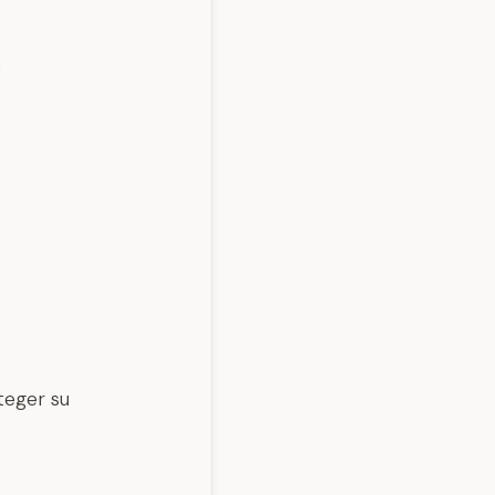
n
teger su