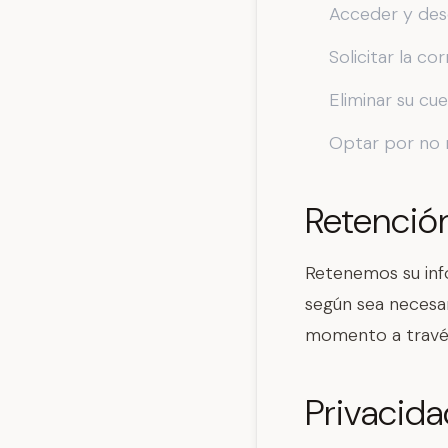
Acceder y des
Solicitar la c
Eliminar su cu
Optar por no 
Retenció
Retenemos su inf
según sea necesar
momento a través 
Privacida