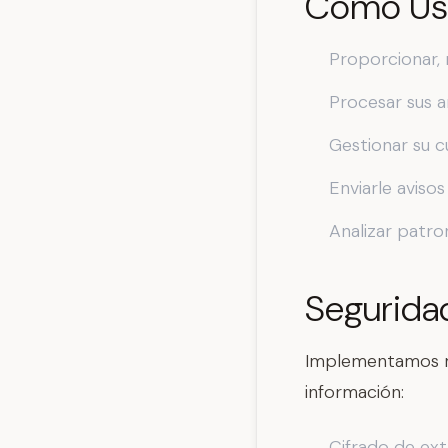
Cómo Usa
Proporcionar, 
Procesar sus a
Gestionar su c
Enviarle aviso
Analizar patro
Segurida
Implementamos me
información:
Cifrado de ext