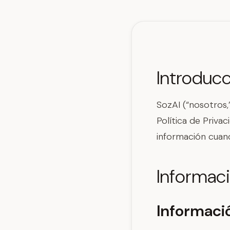
Introduc
SozAI (“nosotros,
Política de Priv
información cuando
Informac
Informaci