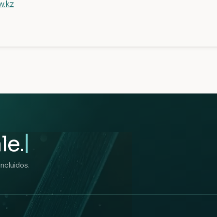
w.kz
le.
ncluidos.