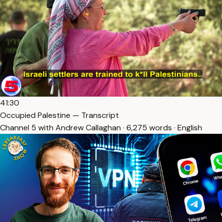
41:30
Occupied Palestine — Transcript
Channel 5 with Andrew Callaghan · 6,275 words · English