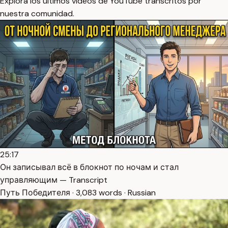
Explora los últimos videos de YouTube transcritos por
nuestra comunidad.
25:17
Он записывал всё в блокнот по ночам и стал
управляющим — Transcript
Путь Победителя · 3,083 words · Russian