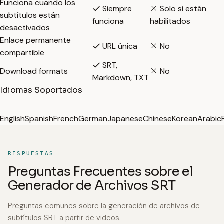
Funciona cuando los
Siempre
Solo si están
subtítulos están
funciona
habilitados
desactivados
Enlace permanente
URL única
No
compartible
SRT,
Download formats
No
Markdown, TXT
Idiomas Soportados
English
Spanish
French
German
Japanese
Chinese
Korean
Arabic
RESPUESTAS
Preguntas Frecuentes sobre el
Generador de Archivos SRT
Preguntas comunes sobre la generación de archivos de
subtítulos SRT a partir de videos.