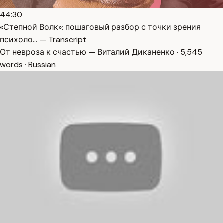
44:30
«Степной Волк»: пошаговый разбор с точки зрения
психоло… — Transcript
От невроза к счастью — Виталий Диканенко · 5,545
words · Russian