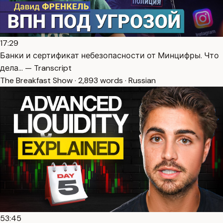
17:29
Банки и сертификат небезопасности от Минцифры. Что
дела… — Transcript
The Breakfast Show · 2,893 words · Russian
53:45