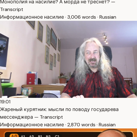
Монополия на насилие? А морда не треснет? —
Transcript
Информационное насилие · 3,006 words · Russian
19:01
Жареный курятник: мысли по поводу государева
мессенджера — Transcript
Информационное насилие · 2,870 words · Russian