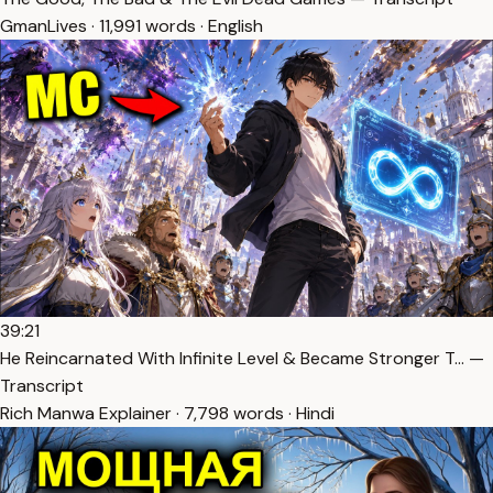
GmanLives · 11,991 words · English
39:21
He Reincarnated With Infinite Level & Became Stronger T… —
Transcript
Rich Manwa Explainer · 7,798 words · Hindi