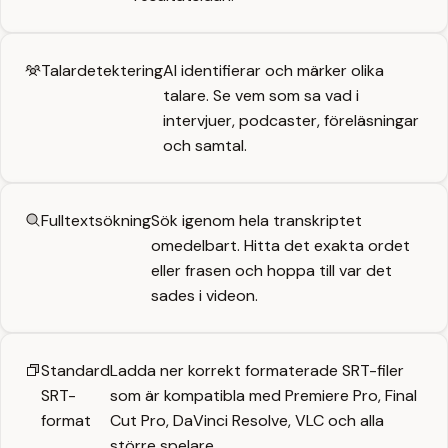
Talardetektering
AI identifierar och märker olika
talare. Se vem som sa vad i
intervjuer, podcaster, föreläsningar
och samtal.
Fulltextsökning
Sök igenom hela transkriptet
omedelbart. Hitta det exakta ordet
eller frasen och hoppa till var det
sades i videon.
Standard
Ladda ner korrekt formaterade SRT-filer
SRT-
som är kompatibla med Premiere Pro, Final
format
Cut Pro, DaVinci Resolve, VLC och alla
större spelare.