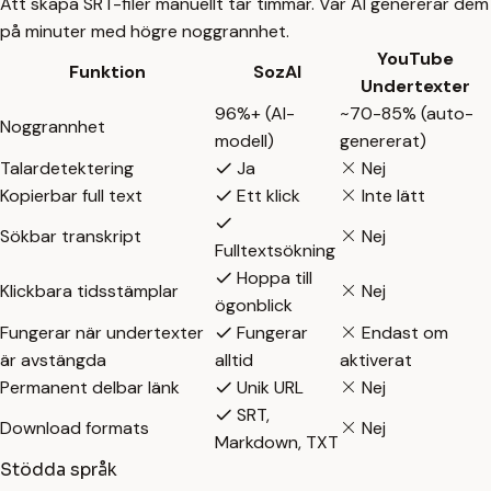
Att skapa SRT-filer manuellt tar timmar. Vår AI genererar dem
på minuter med högre noggrannhet.
YouTube
Funktion
SozAI
Undertexter
96%+ (AI-
~70-85% (auto-
Noggrannhet
modell)
genererat)
Talardetektering
Ja
Nej
Kopierbar full text
Ett klick
Inte lätt
Sökbar transkript
Nej
Fulltextsökning
Hoppa till
Klickbara tidsstämplar
Nej
ögonblick
Fungerar när undertexter
Fungerar
Endast om
är avstängda
alltid
aktiverat
Permanent delbar länk
Unik URL
Nej
SRT,
Download formats
Nej
Markdown, TXT
Stödda språk