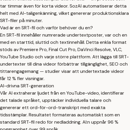
tar timmar även för korta videor. SozAI automatiserar detta
helt med AI-taligenkänning, vilket genererar produktionsklara
SRT-filer på minuter.
Vad är en SRT-fil och varför behöver du en?
En SRT-fil innehåller numrerade undertextposter, var och en
med en starttid, sluttid och textinnehåll. Detta enkla format
stöds av Premiere Pro, Final Cut Pro, DaVinci Resolve, VLC,
YouTube Studio och varje större plattform. Att lägga till SRT-
undertexter till dina videor förbättrar tillgänglighet, SEO och
tittarengagemang — studier visar att undertextade videor
får 12 % fler visningar.
AI-drivna SRT-generation
Vår AI extraherar ljudet från en YouTube-video, identifierar
det talade språket, upptäcker individuella talare och
genererar ett ord-för-ord-transkript med exakta
tidsstämplar. Resultatet formateras automatiskt som en
standard SRT-fil redo för nedladdning. AI:n uppnår 96 %
noggrannhet över 99 språk.