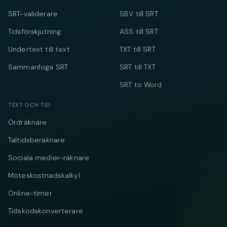
SRT-validerare
SBV till SRT
Tidsförskjutning
ASS till SRT
Undertext till text
TXT till SRT
Sammanfoga SRT
SRT till TXT
SRT to Word
TEXT OCH TID
Ordräknare
Taltidsberäknare
Sociala medier-räknare
Möteskostnadskalkyl
Online-timer
Tidskodskonverterare