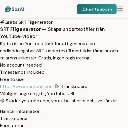
Hämta appen
Gratis SRT Filgenerator
SRT
Filgenerator
— Skapa undertextfiler från
YouTube-videor
Klistra in en YouTube-länk för att generera en
nedladdningsbar SRT-undertextfil med tidsstämplar och
talarens etiketter. Gratis, ingen registrering.
No account needed
Timestamps included
Free to use
Transkribera
Vänligen ange en giltig YouTube-URL
Stöder youtube.com, youtu.be, shorts och live-länkar
Hämtar information
Transkriberar
Formaterar