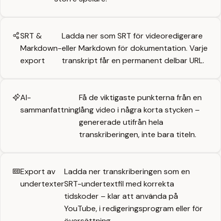
SRT &
Ladda ner som SRT för videoredigerare
Markdown-
eller Markdown för dokumentation. Varje
export
transkript får en permanent delbar URL.
AI-
Få de viktigaste punkterna från en
sammanfattning
lång video i några korta stycken –
genererade utifrån hela
transkriberingen, inte bara titeln.
Export av
Ladda ner transkriberingen som en
undertexter
SRT-undertextfil med korrekta
tidskoder – klar att använda på
YouTube, i redigeringsprogram eller för
översättning.