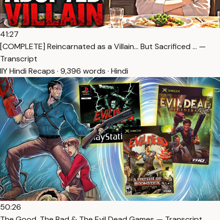
41:27
[COMPLETE] Reincarnated as a Villain… But Sacrificed … —
Transcript
IlY Hindi Recaps · 9,396 words · Hindi
50:26
The Good, The Bad & The Evil Dead Games — Transcript