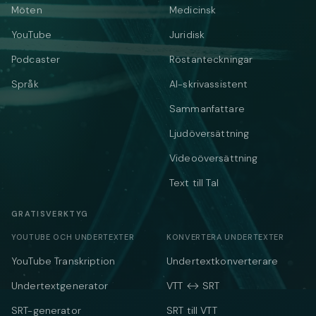
Möten
Medicinsk
YouTube
Juridisk
Podcaster
Röstanteckningar
Språk
AI-skrivassistent
Sammanfattare
Ljudöversättning
Videoöversättning
Text till Tal
GRATISVERKTYG
YOUTUBE OCH UNDERTEXTER
KONVERTERA UNDERTEXTER
YouTube Transkription
Undertextkonverterare
Undertextgenerator
VTT ↔ SRT
SRT-generator
SRT till VTT