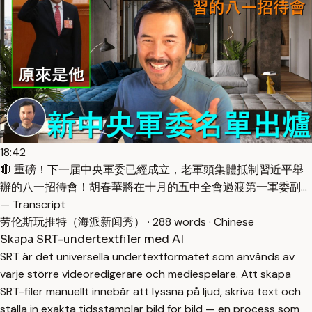
18:42
🔴 重磅！下一届中央軍委已經成立，老軍頭集體抵制習近平舉
辦的八一招待會！胡春華將在十月的五中全會過渡第一軍委副…
— Transcript
劳伦斯玩推特（海派新闻秀） · 288 words · Chinese
Skapa SRT-undertextfiler med AI
SRT är det universella undertextformatet som används av
varje större videoredigerare och mediespelare. Att skapa
SRT-filer manuellt innebär att lyssna på ljud, skriva text och
ställa in exakta tidsstämplar bild för bild — en process som