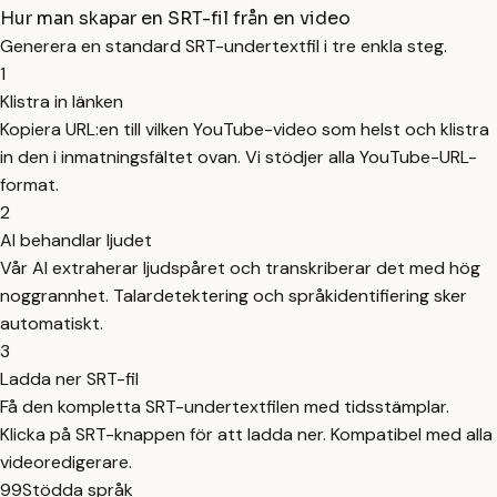
Hur man skapar en SRT-fil från en video
Generera en standard SRT-undertextfil i tre enkla steg.
1
Klistra in länken
Kopiera URL:en till vilken YouTube-video som helst och klistra
in den i inmatningsfältet ovan. Vi stödjer alla YouTube-URL-
format.
2
AI behandlar ljudet
Vår AI extraherar ljudspåret och transkriberar det med hög
noggrannhet. Talardetektering och språkidentifiering sker
automatiskt.
3
Ladda ner SRT-fil
Få den kompletta SRT-undertextfilen med tidsstämplar.
Klicka på SRT-knappen för att ladda ner. Kompatibel med alla
videoredigerare.
99
Stödda språk