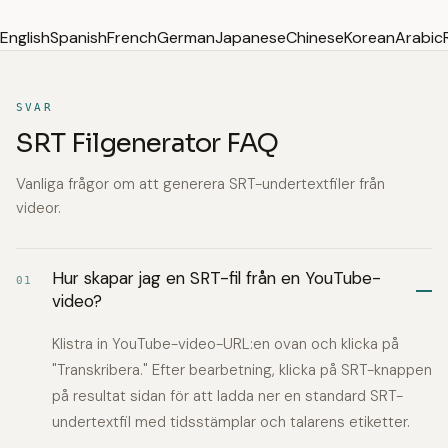
English
Spanish
French
German
Japanese
Chinese
Korean
Arabic
SVAR
SRT Filgenerator FAQ
Vanliga frågor om att generera SRT-undertextfiler från
videor.
Hur skapar jag en SRT-fil från en YouTube-
01
video?
Klistra in YouTube-video-URL:en ovan och klicka på
"Transkribera." Efter bearbetning, klicka på SRT-knappen
på resultat sidan för att ladda ner en standard SRT-
undertextfil med tidsstämplar och talarens etiketter.