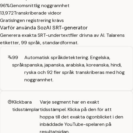
96%
Genomsnittlig noggrannhet
13,972
Transkriberade videor
Gratis
Ingen registrering krävs
Varför använda SozAI SRT-generator
Generera exakta SRT-undertextfiler drivna av AI. Talarens
etiketter, 99 språk, standardformat.
99
Automatisk språkdetektering. Engelska,
språk
spanska, japanska, arabiska, koreanska, hindi,
ryska och 92 fler språk transkriberas med hög
noggrannhet.
Klickbara
Varje segment har en exakt
tidsstämplar
tidsstämpel. Klicka på den för att
hoppa till det exakta ögonblicket i den
inbäddade YouTube-spelaren på
resultatsidan.