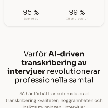
95 %
99 %
Sparad tid
Offertprecision
Varför
AI-driven
transkribering av
intervjuer
revolutionerar
professionella samtal
Så här förbättrar automatiserad
transkribering kvaliteten, noggrannheten och
insiktsutvinningen i intervjuer