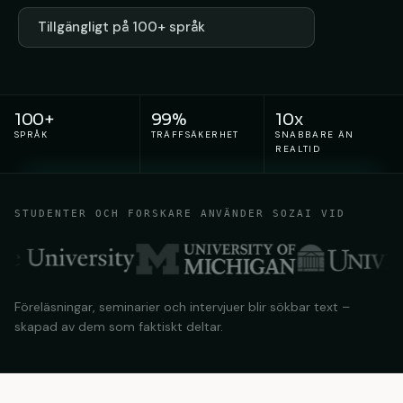
Tillgängligt på 100+ språk
100+
99%
10x
SPRÅK
TRÄFFSÄKERHET
SNABBARE ÄN
REALTID
STUDENTER OCH FORSKARE ANVÄNDER SOZAI VID
Föreläsningar, seminarier och intervjuer blir sökbar text –
skapad av dem som faktiskt deltar.