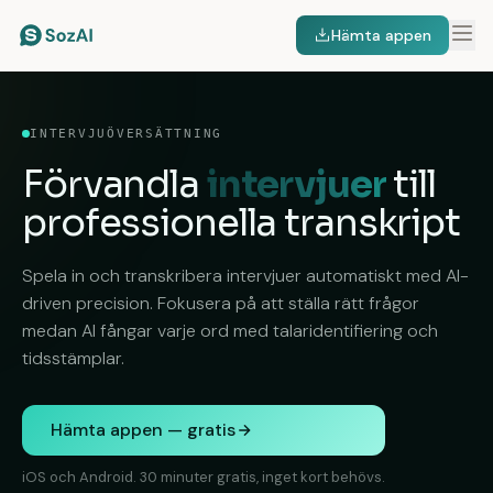
Hämta appen
INTERVJUÖVERSÄTTNING
Förvandla
intervjuer
till
professionella transkript
Spela in och transkribera intervjuer automatiskt med AI-
driven precision. Fokusera på att ställa rätt frågor
medan AI fångar varje ord med talaridentifiering och
tidsstämplar.
Hämta appen — gratis
iOS och Android. 30 minuter gratis, inget kort behövs.