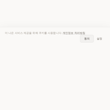
더 나은 서비스 제공을 위해 쿠키를 사용합니다.
개인정보 처리방침
동의
설정
음성을 텍스트로.
iOS 및 Android에서 무료 — 전사 30분 포함.
앱 받기 — 무료
iOS와 Android에서 30분 무료, 카드 불필요.