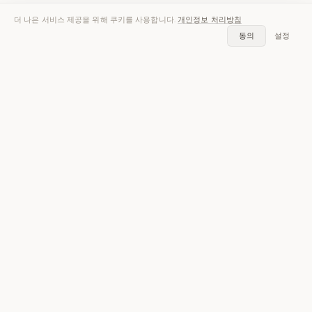
더 나은 서비스 제공을 위해 쿠키를 사용합니다.
개인정보 처리방침
동의
설정
음성을 텍스트로.
iOS 및 Android에서 무료 — 전사 30분 포함.
앱 받기 — 무료
iOS와 Android에서 30분 무료, 카드 불필요.
기능
솔루션