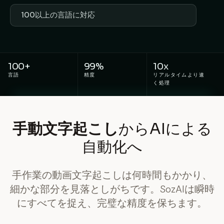
100以上の言語に対応
100+
99%
10x
言語
精度
リアルタイムより速
く処理
手動文字起こし
からAIによる
自動化へ
手作業の動画文字起こしは何時間もかかり、
細かな部分を見落としがちです。SozAIは瞬時
にすべてを捉え、完璧な精度を保ちます。