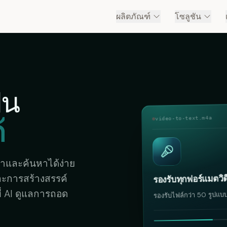
ผลิตภัณฑ์
โซลูชัน
็น
้
video-to-text.m4a
นยำและค้นหาได้ง่าย
ะการสร้างสรรค์
รองรับทุกฟอร์แมตวิด
ที่ AI ดูแลการถอด
รองรับไฟล์กว่า 50 รูปแบ