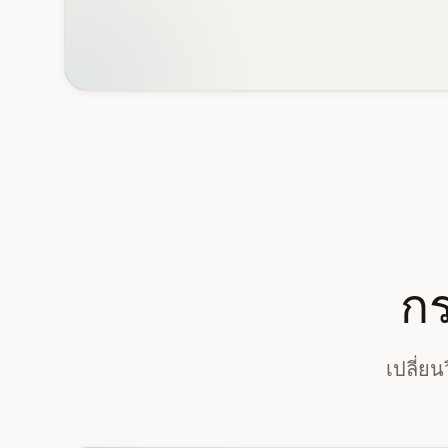
ก
เปลี่ย