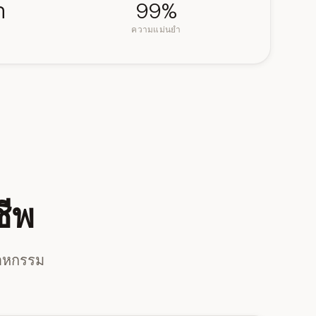
า
99%
ความแม่นยำ
ชีพ
สาหกรรม