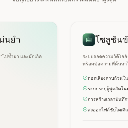
แม่นยำ
โซลูชันข
้ำไปซ้ำมา และมักเกิด
ระบบถอดความวิดีโออัจฉ
พร้อมข้อความที่ค้นหาไ
ถอดเสียงครบถ้วนในไ
ระบบระบุผู้พูดอัตโนม
การสร้างเวลาบันทึก
ส่งออกไฟล์ซับไตเต