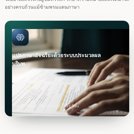
อย่างครบถ้วนแม้ข้ามพรมแดนภาษา
แปลภาษาอัจฉริยะด้วยระบบประมวลผล
บริบท
รักษาบริบททางวัฒนธรรมไว้ครบถ้วน