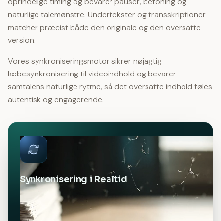
oprindelige timing og bevarer pauser, betoning og
naturlige talemønstre. Undertekster og transskriptioner
matcher præcist både den originale og den oversatte
version.
Vores synkroniseringsmotor sikrer nøjagtig
læbesynkronisering til videoindhold og bevarer
samtalens naturlige rytme, så det oversatte indhold føles
autentisk og engagerende.
Synkronisering i Realtid