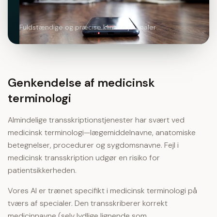
Fuldstændige og præcise kliniske journaler
Genkendelse af medicinsk
terminologi
Almindelige transskriptionstjenester har svært ved
medicinsk terminologi—lægemiddelnavne, anatomiske
betegnelser, procedurer og sygdomsnavne. Fejl i
medicinsk transskription udgør en risiko for
patientsikkerheden.
Vores AI er trænet specifikt i medicinsk terminologi på
tværs af specialer. Den transskriberer korrekt
medicinnavne (selv lydlige lignende som