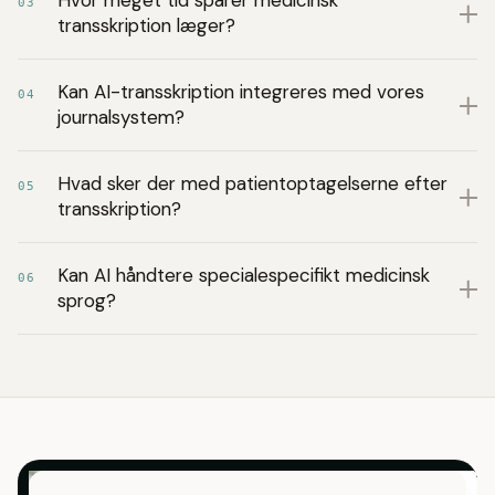
Hvor meget tid sparer medicinsk
03
transskription læger?
Kan AI-transskription integreres med vores
04
journalsystem?
Hvad sker der med patientoptagelserne efter
05
transskription?
Kan AI håndtere specialespecifikt medicinsk
06
sprog?