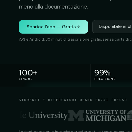
meno alla documentazione.
Scarica l'app — Gratis
Disponibile in o
iOS e Android. 30 minuti di trascrizione gratis, senza carta di c
100+
99%
LINGUE
PRECISIONE
STUDENTI E RICERCATORI USANO SOZAI PRESSO
Lezioni, seminari e interviste trasformati in testo consultab