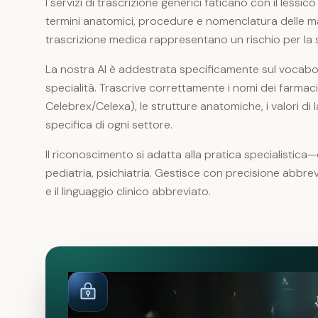
I servizi di trascrizione generici faticano con il less
termini anatomici, procedure e nomenclatura delle mala
trascrizione medica rappresentano un rischio per la 
La nostra AI è addestrata specificamente sul vocabo
specialità. Trascrive correttamente i nomi dei farmaci
Celebrex/Celexa), le strutture anatomiche, i valori di 
specifica di ogni settore.
Il riconoscimento si adatta alla pratica specialistica
pediatria, psichiatria. Gestisce con precisione abbre
e il linguaggio clinico abbreviato.