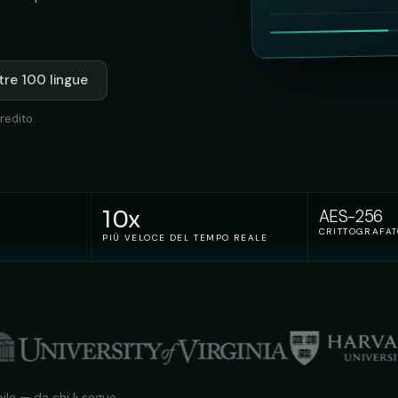
ltre 100 lingue
redito.
10x
AES-256
CRITTOGRAFA
PIÙ VELOCE DEL TEMPO REALE
ile — da chi li segue.