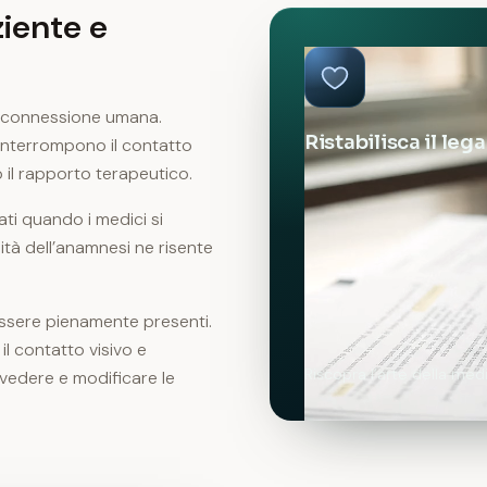
ziente e
a connessione umana.
Ristabilisca il le
interrompono il contatto
il rapporto terapeutico.
ati quando i medici si
ità dell’anamnesi ne risente
essere pienamente presenti.
l contatto visivo e
Riscopra l’arte della med
ivedere e modificare le