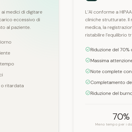
ai medici di digitare
L’AI conforme a HIPAA 
carico eccessivo di
cliniche strutturate. 
to al paziente.
medica, la registrazio
ristabilire l’equilibri
giorno
Riduzione del 70% 
iente
Massima attenzione 
l tempo
Note complete con
ci
Completamento del
o ritardata
Riduzione del burn
70%
Meno tempo per i d