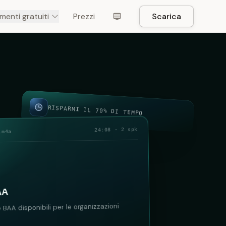
menti gratuiti
Prezzi
Scarica
RISPARMI IL 70% DI TEMPO
24:08 · 2 spk
.m4a
AA
 BAA disponibili per le organizzazioni