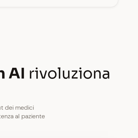
n AI
rivoluziona
t dei medici
tenza al paziente