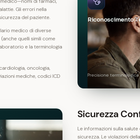
ico medico—nomi di farmaci,
ttie. Gli errori nella
sicurezza del paziente.
Riconoscimento T
lario medico di diverse
 (anche quelli simili come
laboratorio e la terminologia
—cardiologia, oncologia,
Precisione terminologica 
viazioni mediche, codici ICD
Sicurezza Con
Le informazioni sulla salute 
sicurezza. Le violazioni de