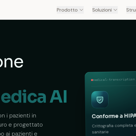
Prodotto
Soluzioni
Stru
one
medical-transcription
medica AI
 i pazienti in
Conforme a HIP
curo e progettato
Crittografia completa e
sanitarie
po ai pazienti e