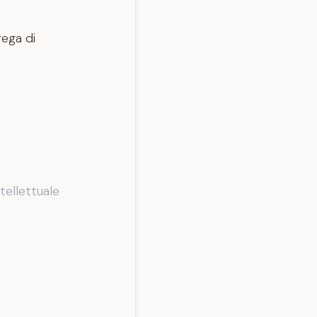
rega di
ntellettuale