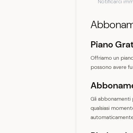
Notificarci im
Abboname
Piano Grat
Offriamo un piano 
possono avere funz
Abboname
Gli abbonamenti 
qualsiasi momento
automaticamente 