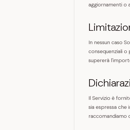
aggiornamenti o a
Limitazio
In nessun caso Soz
consequenziali o p
supererà l'importo
Dichiaraz
Il Servizio è forn
sia espressa che i
raccomandiamo di