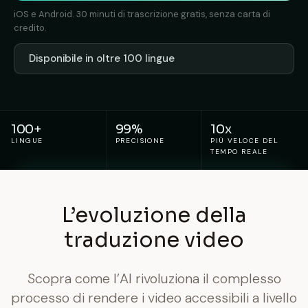
iOS e Android. 30 minuti di trascrizione gratis, senza carta di
credito.
Disponibile in oltre 100 lingue
100+
99%
10x
LINGUE
PRECISIONE
PIÙ VELOCE DEL
TEMPO REALE
L’evoluzione della
traduzione video
Scopra come l’AI rivoluziona il complesso
processo di rendere i video accessibili a livello