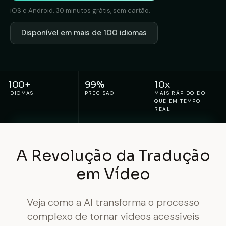
iOS e Android. 30 minutos grátis, sem cartão.
Disponível em mais de 100 idiomas
100+
99%
10x
IDIOMAS
PRECISÃO
MAIS RÁPIDO DO
QUE EM TEMPO
REAL
A Revolução da Tradução
em Vídeo
Veja como a AI transforma o processo
complexo de tornar vídeos acessíveis