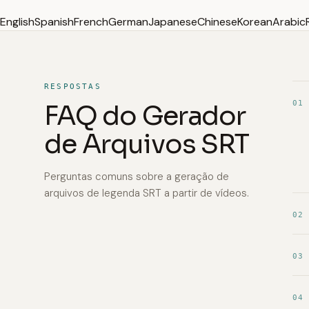
English
Spanish
French
German
Japanese
Chinese
Korean
Arabic
RESPOSTAS
01
FAQ do Gerador
de Arquivos SRT
Perguntas comuns sobre a geração de
arquivos de legenda SRT a partir de vídeos.
02
03
04