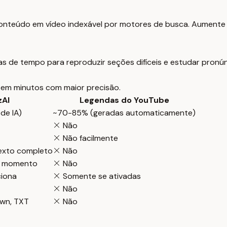
o conteúdo em vídeo indexável por motores de busca. Aument
as de tempo para reproduzir seções difíceis e estudar pronún
a em minutos com maior precisão.
zAI
Legendas do YouTube
de IA)
~70-85% (geradas automaticamente)
Não
Não facilmente
exto completo
Não
o momento
Não
iona
Somente se ativadas
Não
wn, TXT
Não