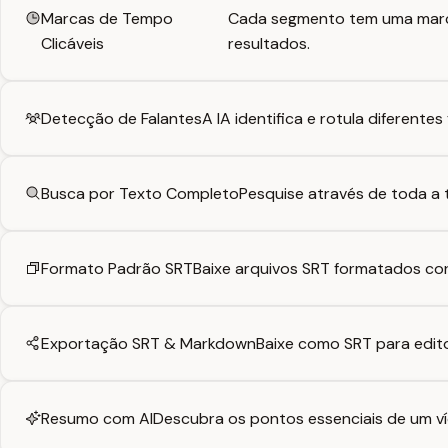
Marcas de Tempo
Cada segmento tem uma marca
Clicáveis
resultados.
Detecção de Falantes
A IA identifica e rotula diferente
Busca por Texto Completo
Pesquise através de toda a t
Formato Padrão SRT
Baixe arquivos SRT formatados corr
Exportação SRT & Markdown
Baixe como SRT para edit
Resumo com AI
Descubra os pontos essenciais de um ví