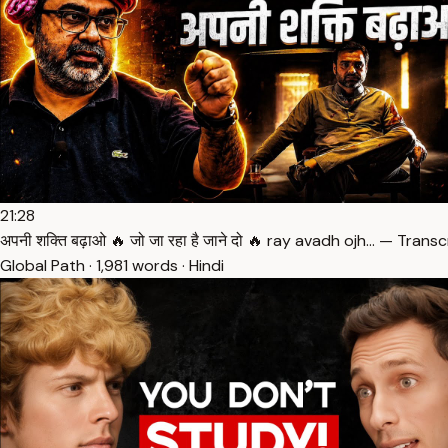
21:28
अपनी शक्ति बढ़ाओ 🔥 जो जा रहा है जाने दो 🔥 ray avadh ojh… — Transc
Global Path · 1,981 words · Hindi