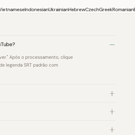
Vietnamese
Indonesian
Ukrainian
Hebrew
Czech
Greek
Romanian
ouTube?
ver." Após o processamento, clique
o de legenda SRT padrão com