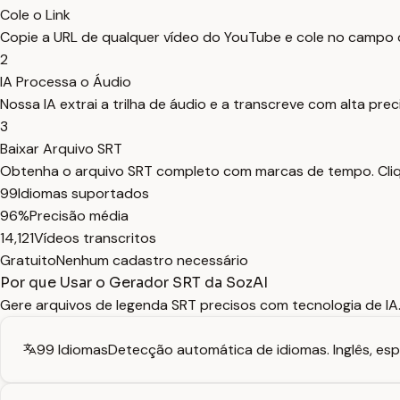
Cole o Link
Copie a URL de qualquer vídeo do YouTube e cole no campo
2
IA Processa o Áudio
Nossa IA extrai a trilha de áudio e a transcreve com alta pr
3
Baixar Arquivo SRT
Obtenha o arquivo SRT completo com marcas de tempo. Cliqu
99
Idiomas suportados
96%
Precisão média
14,121
Vídeos transcritos
Gratuito
Nenhum cadastro necessário
Por que Usar o Gerador SRT da SozAI
Gere arquivos de legenda SRT precisos com tecnologia de IA.
99 Idiomas
Detecção automática de idiomas. Inglês, espa