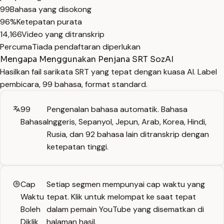
99
Bahasa yang disokong
96%
Ketepatan purata
14,166
Video yang ditranskrip
Percuma
Tiada pendaftaran diperlukan
Mengapa Menggunakan Penjana SRT SozAI
Hasilkan fail sarikata SRT yang tepat dengan kuasa AI. Label
pembicara, 99 bahasa, format standard.
99
Pengenalan bahasa automatik. Bahasa
Bahasa
Inggeris, Sepanyol, Jepun, Arab, Korea, Hindi,
Rusia, dan 92 bahasa lain ditranskrip dengan
ketepatan tinggi.
Cap
Setiap segmen mempunyai cap waktu yang
Waktu
tepat. Klik untuk melompat ke saat tepat
Boleh
dalam pemain YouTube yang disematkan di
Diklik
halaman hasil.