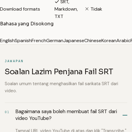
SRT,
Download formats
Markdown,
Tidak
TXT
Bahasa yang Disokong
English
Spanish
French
German
Japanese
Chinese
Korean
Arabic
JAWAPAN
Soalan Lazim Penjana Fail SRT
Soalan umum tentang menghasilkan fail sarikata SRT dari
video.
Bagaimana saya boleh membuat fail SRT dari
01
video YouTube?
Tampal URL video YouTube di atas dan klik "Transcribe."