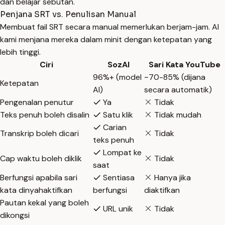
dan belajar sebutan.
Penjana SRT vs. Penulisan Manual
Membuat fail SRT secara manual memerlukan berjam-jam. AI
kami menjana mereka dalam minit dengan ketepatan yang
lebih tinggi.
Ciri
SozAI
Sari Kata YouTube
96%+ (model
~70-85% (dijana
Ketepatan
AI)
secara automatik)
Pengenalan penutur
Ya
Tidak
Teks penuh boleh disalin
Satu klik
Tidak mudah
Carian
Transkrip boleh dicari
Tidak
teks penuh
Lompat ke
Cap waktu boleh diklik
Tidak
saat
Berfungsi apabila sari
Sentiasa
Hanya jika
kata dinyahaktifkan
berfungsi
diaktifkan
Pautan kekal yang boleh
URL unik
Tidak
dikongsi