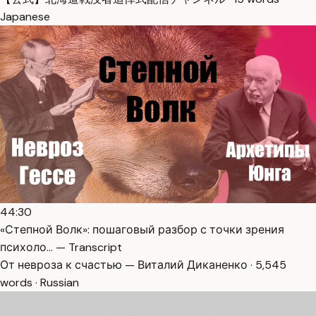
Japanese
44:30
«Степной Волк»: пошаговый разбор с точки зрения
психоло… — Transcript
От невроза к счастью — Виталий Диканенко · 5,545
words · Russian