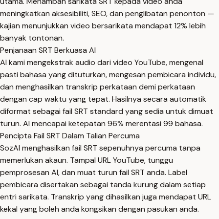
utama. Menambah sarikata SRT kepada video anda
meningkatkan aksesibiliti, SEO, dan penglibatan penonton —
kajian menunjukkan video bersarikata mendapat 12% lebih
banyak tontonan.
Penjanaan SRT Berkuasa AI
AI kami mengekstrak audio dari video YouTube, mengenal
pasti bahasa yang dituturkan, mengesan pembicara individu,
dan menghasilkan transkrip perkataan demi perkataan
dengan cap waktu yang tepat. Hasilnya secara automatik
diformat sebagai fail SRT standard yang sedia untuk dimuat
turun. AI mencapai ketepatan 96% merentasi 99 bahasa.
Pencipta Fail SRT Dalam Talian Percuma
SozAI menghasilkan fail SRT sepenuhnya percuma tanpa
memerlukan akaun. Tampal URL YouTube, tunggu
pemprosesan AI, dan muat turun fail SRT anda. Label
pembicara disertakan sebagai tanda kurung dalam setiap
entri sarikata. Transkrip yang dihasilkan juga mendapat URL
kekal yang boleh anda kongsikan dengan pasukan anda.