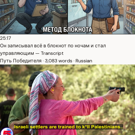
25:17
Он записывал всё в блокнот по ночам и стал
управляющим — Transcript
Путь Победителя · 3,083 words · Russian