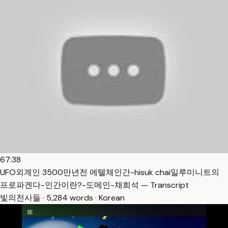
67:38
UFO외계인 3500만년전 에텔체인간-hisuk chai일루미니트의
프로파겐다-인간이란?-도메인-채희석 — Transcript
빛의전사들 · 5,284 words · Korean