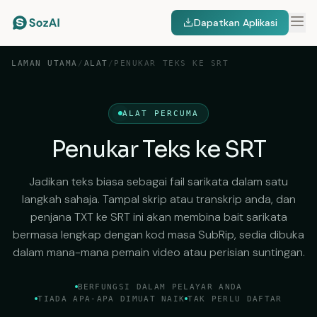
Dapatkan Aplikasi
LAMAN UTAMA
/
ALAT
/
PENUKAR TEKS KE SRT
ALAT PERCUMA
Penukar Teks ke SRT
Jadikan teks biasa sebagai fail sarikata dalam satu
langkah sahaja. Tampal skrip atau transkrip anda, dan
penjana TXT ke SRT ini akan membina bait sarikata
bermasa lengkap dengan kod masa SubRip, sedia dibuka
dalam mana-mana pemain video atau perisian suntingan.
BERFUNGSI DALAM PELAYAR ANDA
TIADA APA-APA DIMUAT NAIK
TAK PERLU DAFTAR