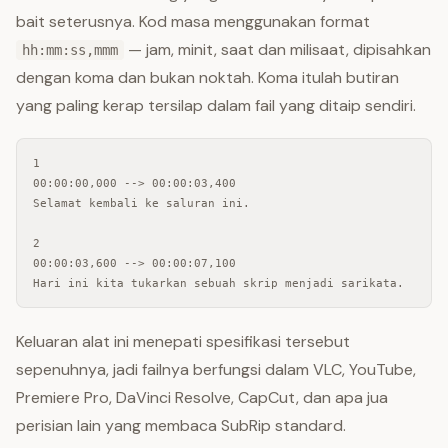
bait seterusnya. Kod masa menggunakan format
— jam, minit, saat dan milisaat, dipisahkan
hh:mm:ss,mmm
dengan koma dan bukan noktah. Koma itulah butiran
yang paling kerap tersilap dalam fail yang ditaip sendiri.
1

00:00:00,000 --> 00:00:03,400

Selamat kembali ke saluran ini.

2

00:00:03,600 --> 00:00:07,100

Hari ini kita tukarkan sebuah skrip menjadi sarikata.
Keluaran alat ini menepati spesifikasi tersebut
sepenuhnya, jadi failnya berfungsi dalam VLC, YouTube,
Premiere Pro, DaVinci Resolve, CapCut, dan apa jua
perisian lain yang membaca SubRip standard.