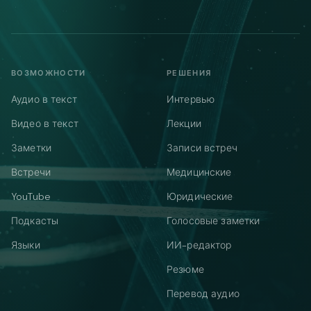
ВОЗМОЖНОСТИ
РЕШЕНИЯ
Аудио в текст
Интервью
Видео в текст
Лекции
Заметки
Записи встреч
Встречи
Медицинские
YouTube
Юридические
Подкасты
Голосовые заметки
Языки
ИИ-редактор
Резюме
Перевод аудио