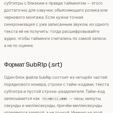
субтитры с близким к правде таймингом — этого
достаточно для озвучки, объясняющего ролика или
чернового монтажа. Если нужна точная
синхронизация с уже записанным звуком, из одного
текста её не получить: тогда расшифровывайте
аудио, чтобы тайминги считались по самой записи,
а не по оценке.
Формат SubRip (.srt)
Один блок файла SubRip состоит из четырёх частей:
порядкового номера, строки с тайм-кодами, текста
субтитра и пустой строки-разделителя. Тайм-код
записывается как
— часы, минуты,
чч:мм:сс,ммм
секунды и миллисекунды, причём миллисекунды
отделяются запятой, а не точкой. Именно на этой