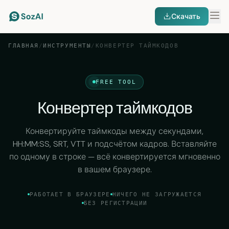
Скачать
ГЛАВНАЯ
/
ИНСТРУМЕНТЫ
/
КОНВЕРТЕР ТАЙМКОДОВ
FREE TOOL
Конвертер таймкодов
Конвертируйте таймкоды между секундами,
HH:MM:SS, SRT, VTT и подсчётом кадров. Вставляйте
по одному в строке — всё конвертируется мгновенно
в вашем браузере.
РАБОТАЕТ В БРАУЗЕРЕ
НИЧЕГО НЕ ЗАГРУЖАЕТСЯ
БЕЗ РЕГИСТРАЦИИ