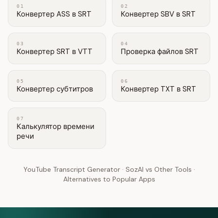
01
02
Конвертер ASS в SRT
Конвертер SBV в SRT
03
04
Конвертер SRT в VTT
Проверка файлов SRT
05
06
Конвертер субтитров
Конвертер TXT в SRT
07
Калькулятор времени
речи
YouTube Transcript Generator
·
SozAI vs Other Tools
·
Alternatives to Popular Apps