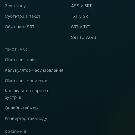
Зсув часу
ASS у SRT
Субтитри в текст
TXT у SRT
Об’єднати SRT
SRT у TXT
SRT to Word
ТЕКСТ І ЧАС
Лічильник слів
Калькулятор часу мовлення
Лічильник соцмереж
Калькулятор вартості
зустрічі
Онлайн-таймер
Конвертер таймкоду
КОМПАНІЯ