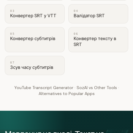
03
04
Конвертер SRT у VTT
Валідатор SRT
05
06
Конвертер субтитрів
Конвертер тексту в
SRT
07
Зсув часу субтитрів
YouTube Transcript Generator
·
SozAI vs Other Tools
·
Alternatives to Popular Apps