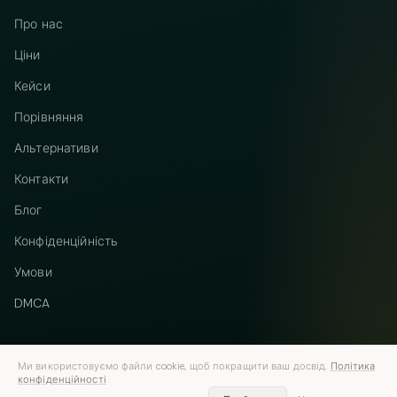
Про нас
Ціни
Кейси
Порівняння
Альтернативи
Контакти
Блог
Конфіденційність
Умови
DMCA
Ми використовуємо файли cookie, щоб покращити ваш досвід.
Політика
конфіденційності
Telegram
Instagram
© 2026 Vastflow. Усі права захищено.