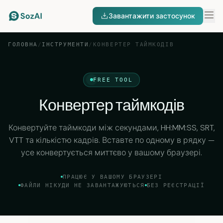
Завантажити застосунок
ГОЛОВНА
/
ІНСТРУМЕНТИ
/
КОНВЕРТЕР ТАЙМКОДІВ
FREE TOOL
Конвертер таймкодів
Конвертуйте таймкоди між секундами, HH:MM:SS, SRT,
VTT та кількістю кадрів. Вставте по одному в рядку —
усе конвертується миттєво у вашому браузері.
ПРАЦЮЄ У ВАШОМУ БРАУЗЕРІ
ФАЙЛИ НІКУДИ НЕ ЗАВАНТАЖУЮТЬСЯ
БЕЗ РЕЄСТРАЦІЇ