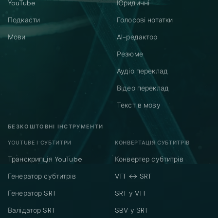
YouTube
Юридичні
Подкасти
Голосові нотатки
Мови
AI-редактор
Резюме
Аудіо переклад
Відео переклад
Текст в мову
БЕЗКОШТОВНІ ІНСТРУМЕНТИ
YOUTUBE І СУБТИТРИ
КОНВЕРТАЦІЯ СУБТИТРІВ
Транскрипція YouTube
Конвертер субтитрів
Генератор субтитрів
VTT ↔ SRT
Генератор SRT
SRT у VTT
Валідатор SRT
SBV у SRT