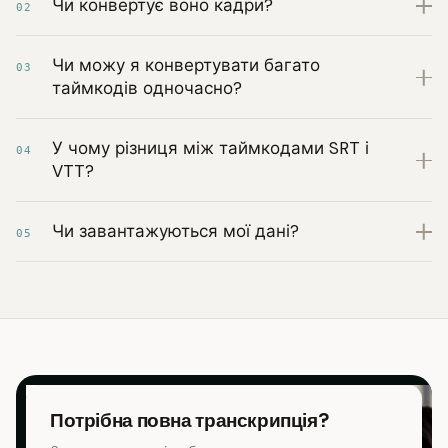
Чи конвертує воно кадри?
02
Чи можу я конвертувати багато
03
таймкодів одночасно?
У чому різниця між таймкодами SRT і
04
VTT?
Чи завантажуються мої дані?
05
Потрібна повна транскрипція?