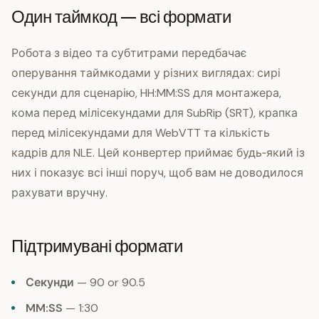
Один таймкод — всі формати
Робота з відео та субтитрами передбачає
оперування таймкодами у різних виглядах: сирі
секунди для сценарію, HH:MM:SS для монтажера,
кома перед мілісекундами для SubRip (SRT), крапка
перед мілісекундами для WebVTT та кількість
кадрів для NLE. Цей конвертер приймає будь‑який із
них і показує всі інші поруч, щоб вам не доводилося
рахувати вручну.
Підтримувані формати
Секунди
— 90 or 90.5
MM:SS
— 1:30