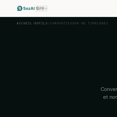
FR
ACCUEIL
/
OUTILS
/
CONVERTISSEUR DE TIMECODES
Conver
et nom