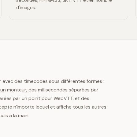
secondes, HH:MM:SS, SRT, VTT et en nombre
d'images.
ler avec des timecodes sous différentes formes :
un monteur, des millisecondes séparées par
parées par un point pour WebVTT, et des
pte n'importe lequel et affiche tous les autres
uls à la main.