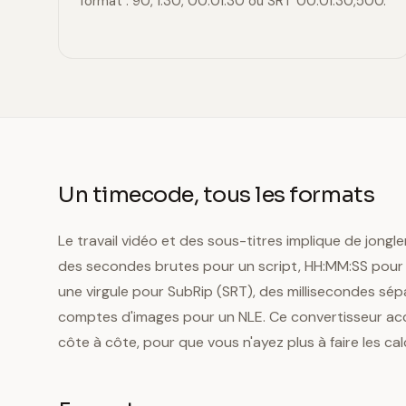
format : 90, 1:30, 00:01:30 ou SRT 00:01:30,500.
Un timecode, tous les formats
Le travail vidéo et des sous-titres implique de jong
des secondes brutes pour un script, HH:MM:SS pour 
une virgule pour SubRip (SRT), des millisecondes sé
comptes d'images pour un NLE. Ce convertisseur acce
côte à côte, pour que vous n'ayez plus à faire les calc