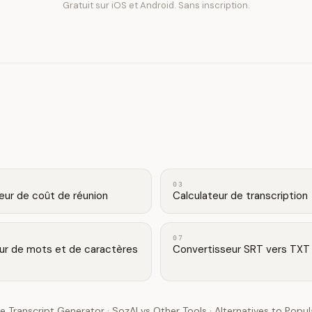
Gratuit sur iOS et Android. Sans inscription.
03
eur de coût de réunion
Calculateur de transcription
07
r de mots et de caractères
Convertisseur SRT vers TXT
e Transcript Generator
·
SozAI vs Other Tools
·
Alternatives to Popu