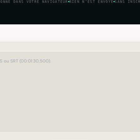
IONNE DANS VOTRE NAVIGATEUR
RIEN N’EST ENVOYÉ
SANS INSC