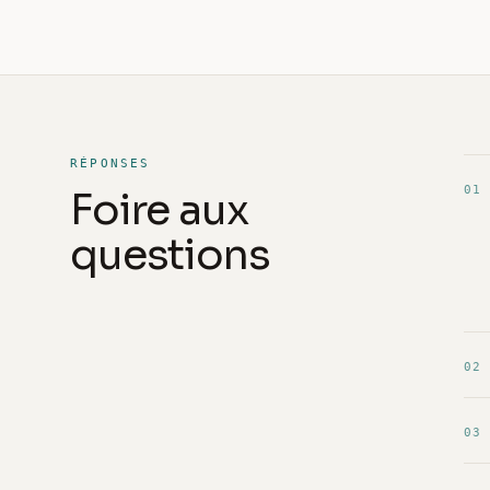
RÉPONSES
01
Foire aux
questions
02
03