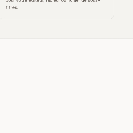
pour votre éditeur, tableur ou fichier de sous-
titres.