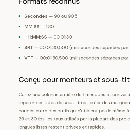
Formats reconnus
Secondes
— 90 ou 90.5
MM:SS
— 1:30
HH:MM:SS
— 00:01:30
SRT
— 00:01:30,500 (millisecondes séparées par u
VTT
— 00:01:30.500 (millisecondes séparées par 
Conçu pour monteurs et sous-tit
Collez une colonne entière de timecodes et convert
repérer des listes de sous-titres, créer des marque
coupes entre des outils qui n'utilisent pas le même 
25 et 30 fps, les taux utilisés par la plupart des pr
longues listes restent privées et rapides.