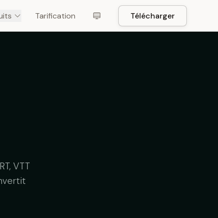
uits
Tarification
Télécharger
RT, VTT
nvertit