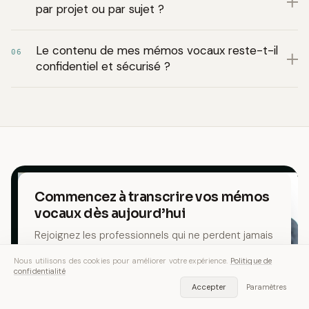
par projet ou par sujet ?
Le contenu de mes mémos vocaux reste-t-il
06
confidentiel et sécurisé ?
Commencez à transcrire vos mémos
vocaux dès aujourd’hui
Rejoignez les professionnels qui ne perdent jamais
une idée grâce à la transcription vocale par IA.
Nous utilisons des cookies pour améliorer votre expérience.
Politique de
Essayez gratuitement, sans carte bancaire.
confidentialité
Accepter
Paramètres
Telecharger — Gratuit