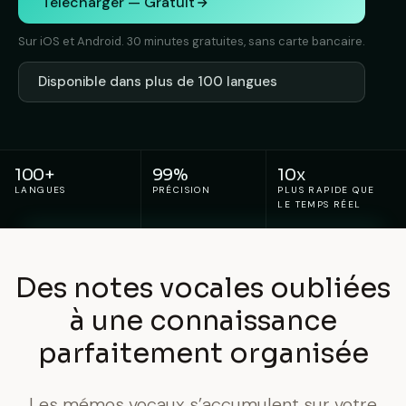
Telecharger — Gratuit
Sur iOS et Android. 30 minutes gratuites, sans carte bancaire.
Disponible dans plus de 100 langues
100+
99%
10x
LANGUES
PRÉCISION
PLUS RAPIDE QUE
LE TEMPS RÉEL
Des notes vocales oubliées
à une connaissance
parfaitement organisée
Les mémos vocaux s’accumulent sur votre