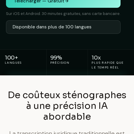
Telecharger — Gratuit
Sur iOS et Android. 30 minutes gratuites, sans carte bancaire.
Disponible dans plus de 100 langues
100+
99%
10x
LANGUES
PRÉCISION
PLUS RAPIDE QUE
LE TEMPS RÉEL
De coûteux sténographes
à une précision IA
abordable
La transcription juridique traditionnelle est