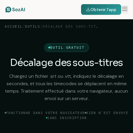
Obtenir l’app
ACCUEIL
/
OUTILS
/
DÉCALAGE DES SOUS-TITRES
OUTIL GRATUIT
Décalage des sous-titres
Chargez un fichier .srt ou .vtt, indiquez le décalage en
secondes, et tous les timecodes se déplacent en même
temps. Traitement effectué dans votre navigateur, aucun
envoi sur un serveur.
FONCTIONNE DANS VOTRE NAVIGATEUR
RIEN N’EST ENVOYÉ
SANS INSCRIPTION