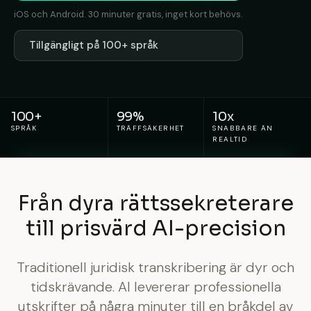
iOS och Android. 30 minuter gratis, inget kort behövs.
Tillgängligt på 100+ språk
100+
99%
10x
SPRÅK
TRÄFFSÄKERHET
SNABBARE ÄN
REALTID
Från dyra rättssekreterare
till prisvärd AI-precision
Traditionell juridisk transkribering är dyr och
tidskrävande. AI levererar professionella
utskrifter på några minuter till en bråkdel av