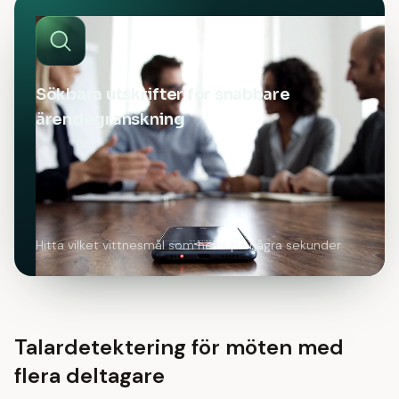
Sökbara utskrifter för snabbare
ärendegranskning
Hitta vilket vittnesmål som helst på några sekunder
Talardetektering för möten med
flera deltagare