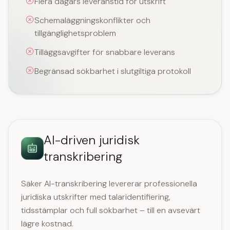
Flera dagars leveranstid för utskrift
Schemaläggningskonflikter och
tillgänglighetsproblem
Tilläggsavgifter för snabbare leverans
Begränsad sökbarhet i slutgiltiga protokoll
AI-driven juridisk
transkribering
Säker AI-transkribering levererar professionella
juridiska utskrifter med talaridentifiering,
tidsstämplar och full sökbarhet – till en avsevärt
lägre kostnad.