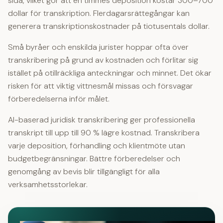
sida, vilket gör att en timmes deposition kostar 300–700
dollar för transkription. Flerdagarsrättegångar kan
generera transkriptionskostnader på tiotusentals dollar.
Små byråer och enskilda jurister hoppar ofta över
transkribering på grund av kostnaden och förlitar sig
istället på otillräckliga anteckningar och minnet. Det ökar
risken för att viktig vittnesmål missas och försvagar
förberedelserna inför målet.
AI-baserad juridisk transkribering ger professionella
transkript till
upp till 90 % lägre kostnad
. Transkribera
varje deposition, förhandling och klientmöte utan
budgetbegränsningar.
Bättre förberedelser och
genomgång av bevis blir tillgängligt för alla
verksamhetsstorlekar
.