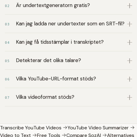
Är undertextgeneratorn gratis?
02
Kan jag ladda ner undertexter som en SRT-fil?
03
Kan jag få tidsstämplar i transkriptet?
04
Detekterar det olika talare?
05
Vilka YouTube-URL-format stöds?
06
Vilka videoformat stöds?
07
Transcribe YouTube Videos
YouTube Video Summarizer
Video to Text
Free Tools
Compare SozAI
Alternatives