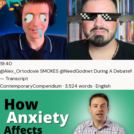
19:40
@Alex_Ortodoxie SMOKES @NeedGodnet During A Debate!!
— Transcript
ContemporaryCompendium · 3,524 words · English