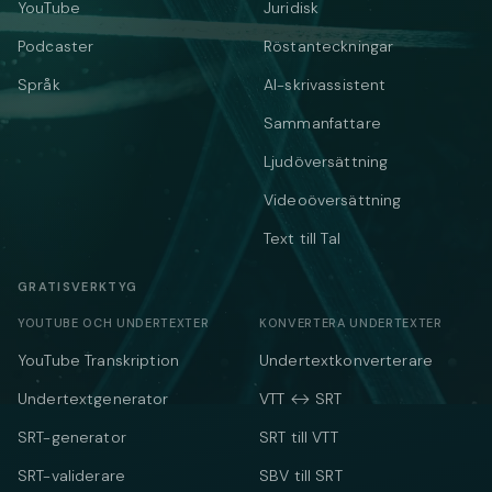
YouTube
Juridisk
Podcaster
Röstanteckningar
Språk
AI-skrivassistent
Sammanfattare
Ljudöversättning
Videoöversättning
Text till Tal
GRATISVERKTYG
YOUTUBE OCH UNDERTEXTER
KONVERTERA UNDERTEXTER
YouTube Transkription
Undertextkonverterare
Undertextgenerator
VTT ↔ SRT
SRT-generator
SRT till VTT
SRT-validerare
SBV till SRT