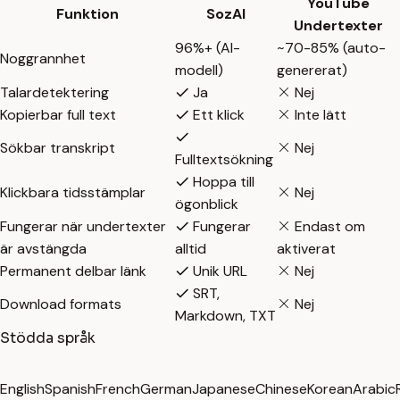
YouTube
Funktion
SozAI
Undertexter
96%+ (AI-
~70-85% (auto-
Noggrannhet
modell)
genererat)
Talardetektering
Ja
Nej
Kopierbar full text
Ett klick
Inte lätt
Sökbar transkript
Nej
Fulltextsökning
Hoppa till
Klickbara tidsstämplar
Nej
ögonblick
Fungerar när undertexter
Fungerar
Endast om
är avstängda
alltid
aktiverat
Permanent delbar länk
Unik URL
Nej
SRT,
Download formats
Nej
Markdown, TXT
Stödda språk
English
Spanish
French
German
Japanese
Chinese
Korean
Arabic