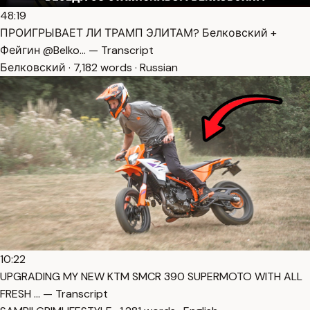
48:19
ПРОИГРЫВАЕТ ЛИ ТРАМП ЭЛИТАМ? Белковский +
Фейгин @Belko… — Transcript
Белковский · 7,182 words · Russian
10:22
UPGRADING MY NEW KTM SMCR 390 SUPERMOTO WITH ALL
FRESH … — Transcript