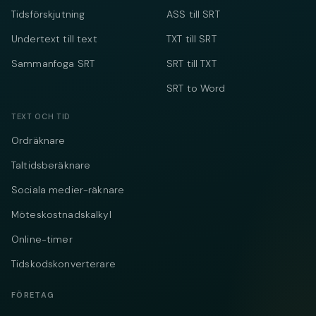
Tidsförskjutning
ASS till SRT
Undertext till text
TXT till SRT
Sammanfoga SRT
SRT till TXT
SRT to Word
TEXT OCH TID
Ordräknare
Taltidsberäknare
Sociala medier-räknare
Möteskostnadskalkyl
Online-timer
Tidskodskonverterare
FÖRETAG