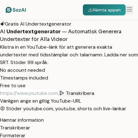
Hämta appen
Gratis AI Undertextgenerator
AI
Undertextgenerator
— Automatisk Generera
Undertexter för Alla Videor
Klistra in en YouTube-länk för att generera exakta
undertexter med tidsstämplar och talarnamn. Ladda ner som
SRT. Stöder 99 språk.
No account needed
Timestamps included
Free to use
Transkribera
Vänligen ange en giltig YouTube-URL
Stöder youtube.com, youtu.be, shorts och live-länkar
Hämtar information
Transkriberar
Formaterar