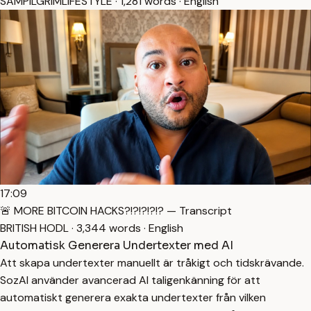
SAMPILGRIMLIFESTYLE · 1,281 words · English
17:09
🚨 MORE BITCOIN HACKS?!?!?!?!? — Transcript
BRITISH HODL · 3,344 words · English
Automatisk Generera Undertexter med AI
Att skapa undertexter manuellt är tråkigt och tidskrävande.
SozAI använder avancerad AI taligenkänning för att
automatiskt generera exakta undertexter från vilken