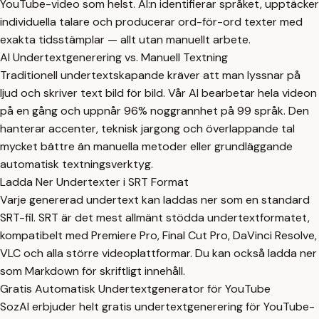
YouTube-video som helst. AI:n identifierar språket, upptäcker
individuella talare och producerar ord-för-ord texter med
exakta tidsstämplar — allt utan manuellt arbete.
AI Undertextgenerering vs. Manuell Textning
Traditionell undertextskapande kräver att man lyssnar på
ljud och skriver text bild för bild. Vår AI bearbetar hela videon
på en gång och uppnår 96% noggrannhet på 99 språk. Den
hanterar accenter, teknisk jargong och överlappande tal
mycket bättre än manuella metoder eller grundläggande
automatisk textningsverktyg.
Ladda Ner Undertexter i SRT Format
Varje genererad undertext kan laddas ner som en standard
SRT-fil. SRT är det mest allmänt stödda undertextformatet,
kompatibelt med Premiere Pro, Final Cut Pro, DaVinci Resolve,
VLC och alla större videoplattformar. Du kan också ladda ner
som Markdown för skriftligt innehåll.
Gratis Automatisk Undertextgenerator för YouTube
SozAI erbjuder helt gratis undertextgenerering för YouTube-