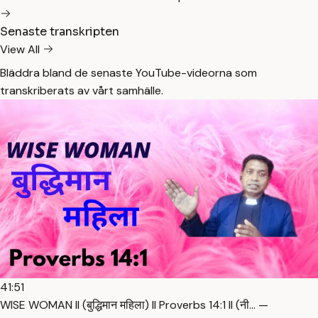
Senaste transkripten
View All
Bläddra bland de senaste YouTube-videorna som
transkriberats av vårt samhälle.
41:51
WISE WOMAN ll (बुद्धिमान महिला) ll Proverbs 14:1 ll (नी… —