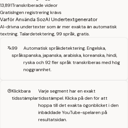
13,891
Transkriberade videor
Gratis
Ingen registrering krävs
Varför Använda SozAI Undertextgenerator
AI-drivna undertexter som är mer exakta än automatisk
textning. Talardetektering, 99 språk, gratis.
99
Automatisk språkdetektering. Engelska,
språk
spanska, japanska, arabiska, koreanska, hindi,
ryska och 92 fler språk transkriberas med hög
noggrannhet.
Klickbara
Varje segment har en exakt
tidsstämplar
tidsstämpel. Klicka på den för att
hoppa till det exakta ögonblicket i den
inbäddade YouTube-spelaren på
resultatsidan.