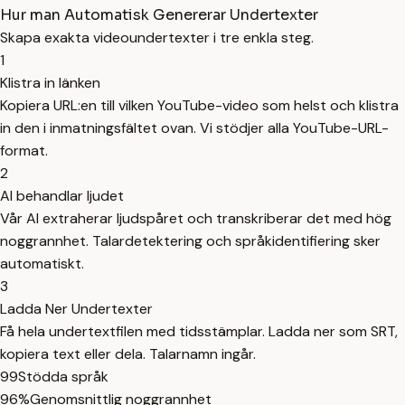
Hur man Automatisk Genererar Undertexter
Skapa exakta videoundertexter i tre enkla steg.
1
Klistra in länken
Kopiera URL:en till vilken YouTube-video som helst och klistra
in den i inmatningsfältet ovan. Vi stödjer alla YouTube-URL-
format.
2
AI behandlar ljudet
Vår AI extraherar ljudspåret och transkriberar det med hög
noggrannhet. Talardetektering och språkidentifiering sker
automatiskt.
3
Ladda Ner Undertexter
Få hela undertextfilen med tidsstämplar. Ladda ner som SRT,
kopiera text eller dela. Talarnamn ingår.
99
Stödda språk
96%
Genomsnittlig noggrannhet