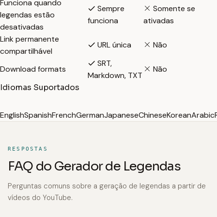
Funciona quando
Sempre
Somente se
legendas estão
funciona
ativadas
desativadas
Link permanente
URL única
Não
compartilhável
SRT,
Download formats
Não
Markdown, TXT
Idiomas Suportados
English
Spanish
French
German
Japanese
Chinese
Korean
Arabic
RESPOSTAS
FAQ do Gerador de Legendas
Perguntas comuns sobre a geração de legendas a partir de
vídeos do YouTube.