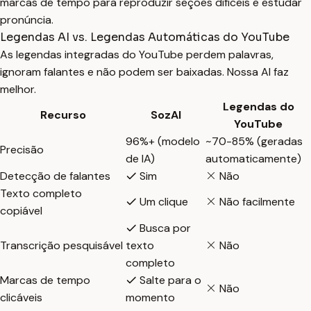
marcas de tempo para reproduzir seções difíceis e estudar
pronúncia.
Legendas AI vs. Legendas Automáticas do YouTube
As legendas integradas do YouTube perdem palavras,
ignoram falantes e não podem ser baixadas. Nossa AI faz
melhor.
Legendas do
Recurso
SozAI
YouTube
96%+ (modelo
~70-85% (geradas
Precisão
de IA)
automaticamente)
Detecção de falantes
Sim
Não
Texto completo
Um clique
Não facilmente
copiável
Busca por
Transcrição pesquisável
texto
Não
completo
Marcas de tempo
Salte para o
Não
clicáveis
momento