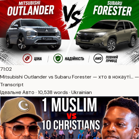
71:02
Mitsubishi Outlander vs Subaru Forester — хто в нокауті… —
Transcript
Ідеальне Авто · 10,538 words · Ukrainian