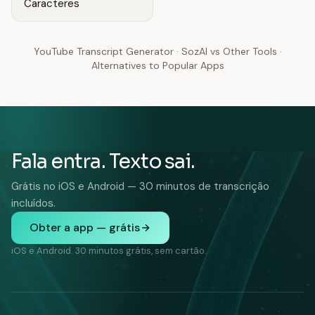
Caracteres
YouTube Transcript Generator
·
SozAI vs Other Tools
·
Alternatives to Popular Apps
Fala entra. Texto sai.
Grátis no iOS e Android — 30 minutos de transcrição
incluídos.
Obter a app — grátis
iOS e Android. 30 minutos grátis, sem cartão.