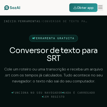
Obter app
INÍCIO
/
FERRAMENTAS
/
CONVERSOR DE TEXTO PARA SRT
FERRAMENTA GRATUITA
Conversor de texto para
SRT
Cole um roteiro ou uma transcrição e receba um arquivo
.srt com os tempos já calculados. Tudo acontece no seu
navegador: o texto não sai do seu computador.
FUNCIONA NO SEU NAVEGADOR
NADA É CARREGADO
SEM REGISTO