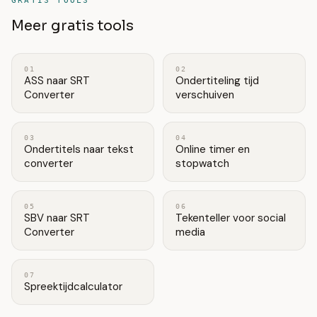
GRATIS TOOLS
Meer gratis tools
01
02
ASS naar SRT
Ondertiteling tijd
Converter
verschuiven
03
04
Ondertitels naar tekst
Online timer en
converter
stopwatch
05
06
SBV naar SRT
Tekenteller voor social
Converter
media
07
Spreektijdcalculator