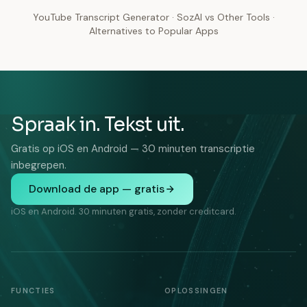
YouTube Transcript Generator
·
SozAI vs Other Tools
·
Alternatives to Popular Apps
Spraak in. Tekst uit.
Gratis op iOS en Android — 30 minuten transcriptie
inbegrepen.
Download de app — gratis
iOS en Android. 30 minuten gratis, zonder creditcard.
FUNCTIES
OPLOSSINGEN