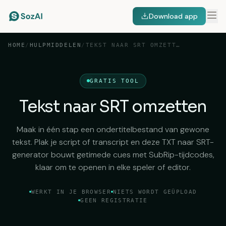
Download app
HOME
/
HULPMIDDELEN
/
TEKST NAAR SRT OMZETTEN
GRATIS TOOL
Tekst naar SRT omzetten
Maak in één stap een ondertitelbestand van gewone
tekst. Plak je script of transcript en deze TXT naar SRT-
generator bouwt getimede cues met SubRip-tijdcodes,
klaar om te openen in elke speler of editor.
WERKT IN JE BROWSER
NIETS WORDT GEÜPLOAD
GEEN REGISTRATIE