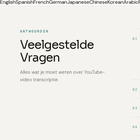
English
Spanish
French
German
Japanese
Chinese
Korean
Arabic
ANTWOORDEN
01
Veelgestelde
Vragen
Alles wat je moet weten over YouTube-
video transcriptie.
02
03
04