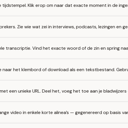
 tijdstempel. Klik erop om naar dat exacte moment in de inge
sprekers. Zie wie wat zei in interviews, podcasts, lezingen en g
le transcriptie. Vind het exacte woord of de zin en spring naa
ie naar het klembord of download als een tekstbestand. Gebruik
na met een unieke URL. Deel het, voeg het toe aan je bladwijze
lange video in enkele korte alinea’s — gegenereerd op basis van 