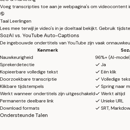
Voeg transcripties toe aan je webpagina's om videocontent
Taal Leerlingen
Lees mee terwijl je video's in je doeltaal bekijkt. Gebruik tij
SozAI vs. YouTube Auto-Captions
De ingebouwde ondertitels van YouTube zijn vaak onnauwkeuri
Kenmerk
Soz
Nauwkeurigheid
96%+ (AI-model
Sprekerdetectie
Ja
Kopieerbare volledige tekst
Eén klik
Doorzoekbare transcriptie
Volledige tek
Klikbare tijdstempels
Spring naar 
Werkt wanneer ondertitels zijn uitgeschakeld
Werkt altijd
Permanente deelbare link
Unieke URL
Download formats
SRT, Markdow
Ondersteunde Talen