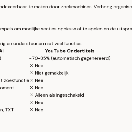
 indexeerbaar te maken door zoekmachines. Verhoog organisc
dstempels om moeilijke secties opnieuw af te spelen en de uitsp
g en ondersteunen niet veel functies.
AI
YouTube Ondertitels
)
~70-85% (automatisch gegenereerd)
Nee
Niet gemakkelijk
st zoekfunctie
Nee
moment
Nee
Alleen als ingeschakeld
Nee
n, TXT
Nee