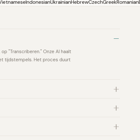
Vietnamese
Indonesian
Ukrainian
Hebrew
Czech
Greek
Romanian
 op "Transcriberen." Onze AI haalt
et tijdstempels. Het proces duurt