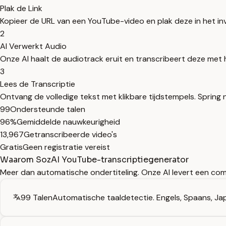
Plak de Link
Kopieer de URL van een YouTube-video en plak deze in het i
2
AI Verwerkt Audio
Onze AI haalt de audiotrack eruit en transcribeert deze met
3
Lees de Transcriptie
Ontvang de volledige tekst met klikbare tijdstempels. Spring n
99
Ondersteunde talen
96%
Gemiddelde nauwkeurigheid
13,967
Getranscribeerde video's
Gratis
Geen registratie vereist
Waarom SozAI YouTube-transcriptiegenerator
Meer dan automatische ondertiteling. Onze AI levert een com
99 Talen
Automatische taaldetectie. Engels, Spaans, Ja