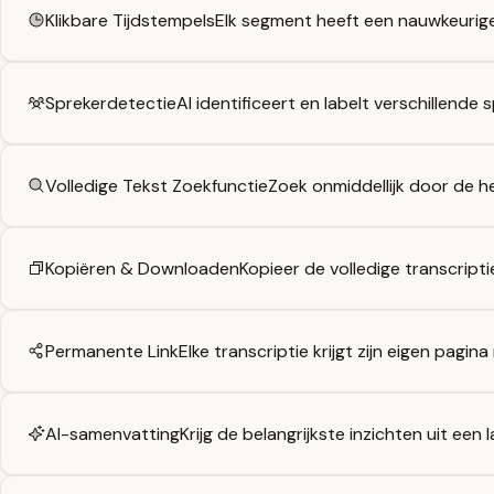
Klikbare Tijdstempels
Elk segment heeft een nauwkeurige
Sprekerdetectie
AI identificeert en labelt verschillende 
Volledige Tekst Zoekfunctie
Zoek onmiddellijk door de he
Kopiëren & Downloaden
Kopieer de volledige transcript
Permanente Link
Elke transcriptie krijgt zijn eigen pagi
AI-samenvatting
Krijg de belangrijkste inzichten uit een 