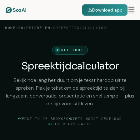
Download app
HOME
/
HULPMIDDELEN
/
SPREEKTIJDCALCULATOR
FREE TOOL
Spreektijdcalculator
Bekijk hoe lang het duurt om je tekst hardop uit te
spreken. Plak je tekst om de spreektijd te zien bij
langzaam, conversatie, presentatie en snel tempo — plus
de tijd voor stil lezen.
WERKT IN JE BROWSER
NIETS WORDT GEÜPLOAD
GEEN REGISTRATIE