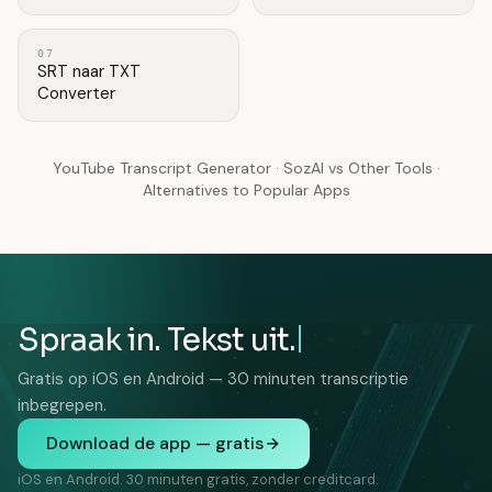
07
SRT naar TXT
Converter
YouTube Transcript Generator
·
SozAI vs Other Tools
·
Alternatives to Popular Apps
Spraak in. Tekst uit.
Gratis op iOS en Android — 30 minuten transcriptie
inbegrepen.
Download de app — gratis
iOS en Android. 30 minuten gratis, zonder creditcard.