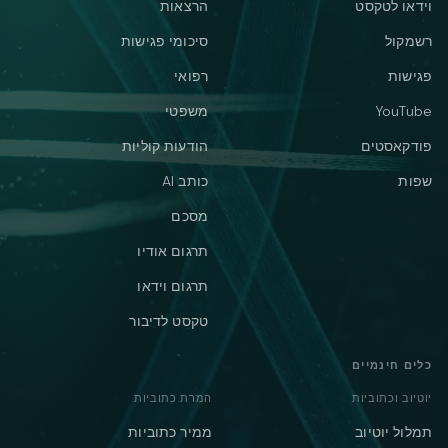
וידאו לטקסט
הרצאות
רשמקול
סיכומי פגישות
פגישות
רפואי
YouTube
משפטי
פודקאסטים
הודעות קוליות
שפות
כותב AI
מסכם
תרגום אודיו
תרגום וידאו
טקסט לדיבור
כלים חינמיים
יוטיוב וכתוביות
המרת כתוביות
תמלול יוטיוב
ממיר כתוביות