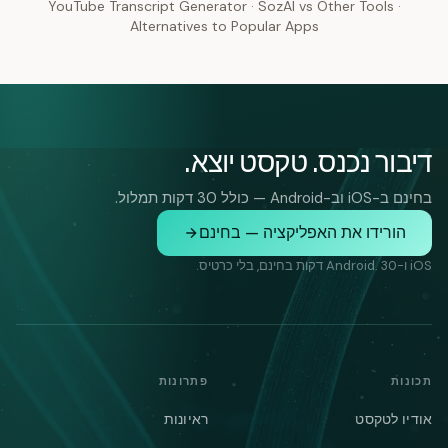
YouTube Transcript Generator
·
SozAI vs Other Tools
·
Alternatives to Popular Apps
דיבור נכנס. טקסט יוצא.
בחינם ב-iOS וב-Android — כולל 30 דקות תמלול.
הורידו את האפליקציה — בחינם
iOS ו-Android. 30 דקות בחינם, בלי כרטיס.
תכונות
פתרונות
אודיו לטקסט
ראיונות