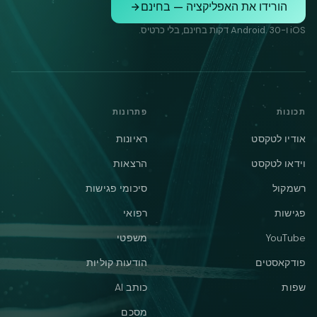
הורידו את האפליקציה — בחינם
iOS ו-Android. 30 דקות בחינם, בלי כרטיס.
תכונות
פתרונות
אודיו לטקסט
ראיונות
וידאו לטקסט
הרצאות
רשמקול
סיכומי פגישות
פגישות
רפואי
YouTube
משפטי
פודקאסטים
הודעות קוליות
שפות
כותב AI
מסכם