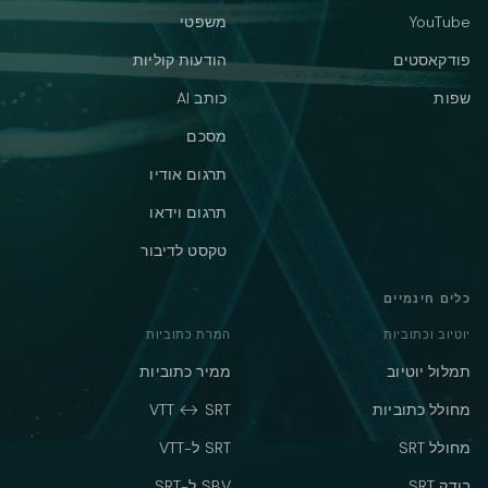
YouTube
משפטי
פודקאסטים
הודעות קוליות
שפות
כותב AI
מסכם
תרגום אודיו
תרגום וידאו
טקסט לדיבור
כלים חינמיים
יוטיוב וכתוביות
המרת כתוביות
תמלול יוטיוב
ממיר כתוביות
מחולל כתוביות
VTT ↔ SRT
מחולל SRT
SRT ל-VTT
בודק SRT
SBV ל-SRT