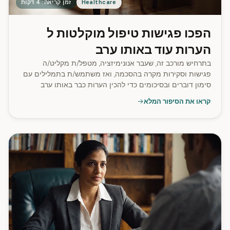
Healthcare
זמן קריאה: 4 דקות
הפכו פגישות טיפול מוקלטות ל
הערות עוד באותו ערב
בתרחיש מורכב זה, שעבר אנונימיזציה, מטפל/ת מקליט/ה
פגישות וסקירות מקרה בהסכמה, ואז משתמש/ת בתמלילים עם
סימון דוברים ובסיכומים כדי להכין הערות כבר באותו ערב
במקום להאזין שוב להקלטות אחרי שעות העבודה.
קראו את הסיפור המלא