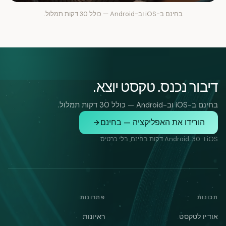
בחינם ב-iOS וב-Android — כולל 30 דקות תמלול.
דיבור נכנס. טקסט יוצא.
בחינם ב-iOS וב-Android — כולל 30 דקות תמלול.
הורידו את האפליקציה — בחינם
iOS ו-Android. 30 דקות בחינם, בלי כרטיס.
תכונות
פתרונות
אודיו לטקסט
ראיונות