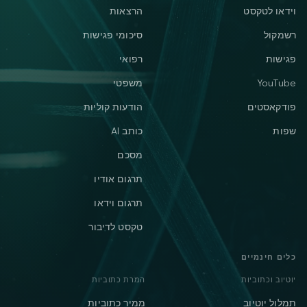
וידאו לטקסט
הרצאות
רשמקול
סיכומי פגישות
פגישות
רפואי
YouTube
משפטי
פודקאסטים
הודעות קוליות
שפות
כותב AI
מסכם
תרגום אודיו
תרגום וידאו
טקסט לדיבור
כלים חינמיים
יוטיוב וכתוביות
המרת כתוביות
תמלול יוטיוב
ממיר כתוביות