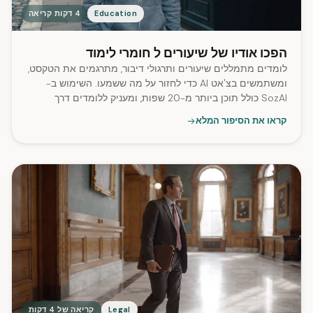
Education
4 דקות קריאה
הפכו אודיו של שיעורים ל חומרי לימוד
לומדים מתמללים שיעורים ותרגולי דיבור, מתרגמים את הטקסט,
ומשתמשים בצ'אט AI כדי לחזור על מה ששמעו. השימוש ב-
SozAI כולל תוכן ביותר מ-20 שפות, ומעניק ללומדים דרך
מעשית ללמוד חומר מדובר כטקסט.
קראו את הסיפור המלא
Legal
קריאה של 4 דקות