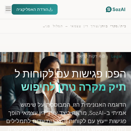
הורדת האפליקציה
בית
/
מקרי בוחן
/
עורך דין עצמאי — תמלול פגישות ייעוץ עם לקוחות
Legal
4 דקות קריאה
הפכו פגישות עם לקוחות ל
תיק מקרה ניתן לחיפוש
הדוגמה האנונימית הזו, המבוססת על שימוש
אמיתי ב-SozAI, מראה כיצד עורך דין עצמאי הופך
פגישות ייעוץ עם לקוחות והצהרות עדים לתמלילים
ניתנים לחיפוש עם זיהוי דוברים. בכלל האפליקציה,