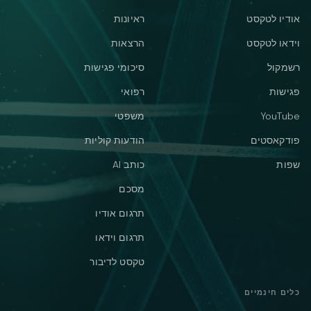
אודיו לטקסט
ראיונות
וידאו לטקסט
הרצאות
רשמקול
סיכומי פגישות
פגישות
רפואי
YouTube
משפטי
פודקאסטים
הודעות קוליות
שפות
כותב AI
מסכם
תרגום אודיו
תרגום וידאו
טקסט לדיבור
כלים חינמיים