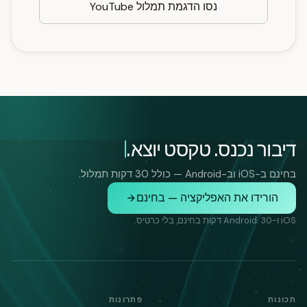
נסו הדגמת תמלול YouTube
דיבור נכנס. טקסט יוצא.
בחינם ב-iOS וב-Android — כולל 30 דקות תמלול.
הורידו את האפליקציה — בחינם
iOS ו-Android. 30 דקות בחינם, בלי כרטיס.
תכונות
פתרונות