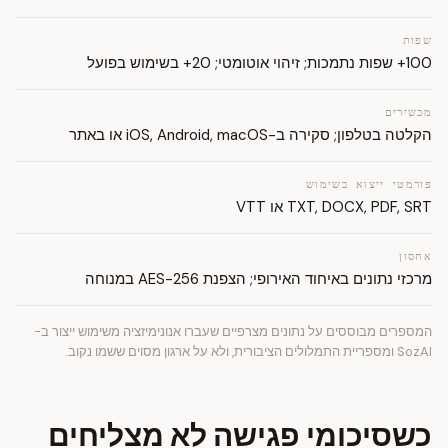
שפות
100+ שפות נתמכות; זיהוי אוטומטי; 20+ בשימוש בפועל
מכשירים
הקלטה בטלפון; סקירה ב-iOS, Android, macOS או באתר
פורמטי ייצוא בשימוש
TXT, DOCX, PDF, SRT או VTT
אחסון
מרכזי נתונים באיחוד האירופי; הצפנת AES-256 במנוחה
המספרים מבוססים על נתונים מצרפיים שעברו אנונימיזציה משימוש ייצור ב-
SozAI ומספריית התמלולים הציבורית, ולא על ארגון מסוים ששמו נקוב.
כשסיכומי פגישה לא מצליחים